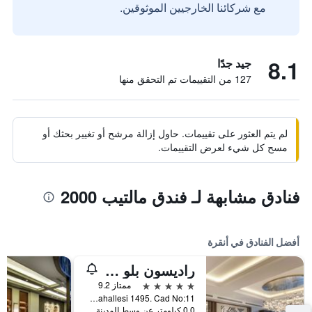
مع شركائنا الخارجيين الموثوقين.
8.1
جيد جدًا
127 من التقييمات تم التحقق منها
لم يتم العثور على تقييمات. حاول إزالة مرشح أو تغيير بحثك أو
مسح كل شيء لعرض التقييمات.
فنادق مشابهة لـ فندق مالتيب 2000
أفضل الفنادق في أنقرة
راديسون بلو هوتل أنكارا كانكايا
5 نجوم
ممتاز 9.2
Isçi Bloklari Mahallesi 1495. Cad No:11, أنقرة, تركيا
0.0 كيلومتر عن وسط المدينة