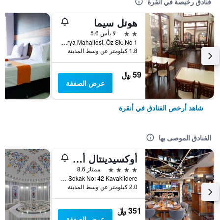
فنادق رخيصة في أنقرة
هوتل سيما
2 نجمتين
لا بأس 5.6
Sakarya Mahallesi, Öz Sk. No 1, أنقرة, تركيا
1.8 كيلومتر عن وسط المدينة
59 ﷼
عرض الصفقة
شاهد أرخص الفنادق في أنقرة
الفنادق الموصى بها
أوكسيدينتال أنقرة
4 نجوم
ممتاز 8.6
Guniz Sokak No: 42 Kavaklidere, أنقرة, تركيا
2.0 كيلومتر عن وسط المدينة
351 ﷼
عرض الصفقة