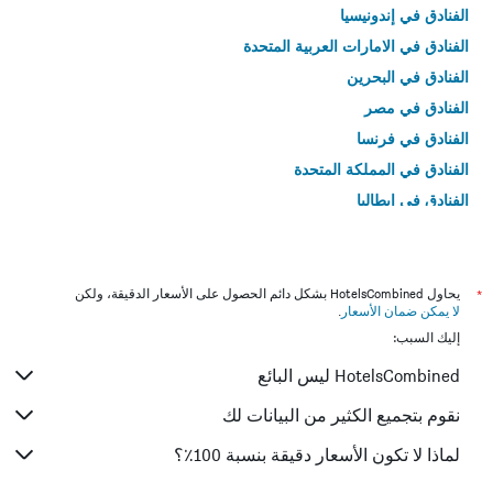
الفنادق في إندونيسيا
الفنادق في الامارات العربية المتحدة
الفنادق في البحرين
الفنادق في مصر
الفنادق في فرنسا
الفنادق في المملكة المتحدة
الفنادق في إيطاليا
الفنادق في تايلاند
*
يحاول HotelsCombined بشكل دائم الحصول على الأسعار الدقيقة، ولكن
لا يمكن ضمان الأسعار
.
إليك السبب:
HotelsCombined ليس البائع
نقوم بتجميع الكثير من البيانات لك
لماذا لا تكون الأسعار دقيقة بنسبة 100٪؟