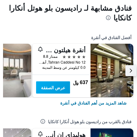
فنادق مشابهة لـ راديسون بلو هوتل أنكارا
كانكايا
أفضل الفنادق في أنقرة
أنقرة هيلتون أس أي
5 نجوم
ممتاز 8.8
Tahran Caddesi No 12, أنقرة, تركيا
0.0 كيلومتر عن وسط المدينة
637 ﷼
عرض الصفقة
شاهد المزيد من أهم الفنادق في أنقرة
فنادق بالقرب من راديسون بلو هوتل أنكارا كانكايا
هوليداي إن أنقرة - كوكورامبار