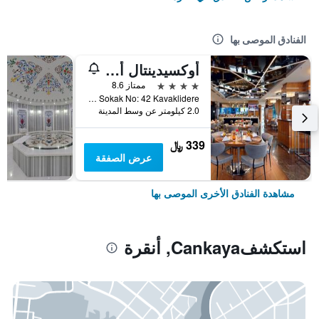
الفنادق الموصى بها
أوكسيدينتال أنقرة
4 نجوم
ممتاز 8.6
Guniz Sokak No: 42 Kavaklidere, أنقرة, تركيا
2.0 كيلومتر عن وسط المدينة
339 ﷼
عرض الصفقة
مشاهدة الفنادق الأخرى الموصى بها
استكشفCankaya, أنقرة