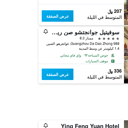
207 ﷼
عرض الصفقة
المتوسط في الليلة
سوفيتيل جوانجتشو صن ريتش
5 نجوم
ممتاز 8.3
988 Guangzhou Da Dao Zhong, غوانغزهو, الصين
1.4 كيلومتر عن وسط المدينة
حوض السباحة
واي فاي مجاني
موقف السيارات
336 ﷼
عرض الصفقة
المتوسط في الليلة
Ying Feng Yuan Hotel