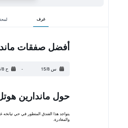
غرف
لمحة
أفضل صفقات ماندا
س 15/8
-
ح 16/8
حول ماندارين هوتل
يتواجد هذا الفندق المتطور في حي تيانخه غ
والمغادرة.