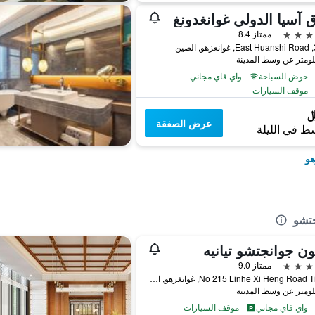
 آسيا الدولي غوانغدونغ
ممتاز 8.4
صين
حوض السباحة
واي فاي مجاني
موقف السيارات
عرض الصفقة
ط في الليلة
هو
جتشو
ون جوانجتشو تيانيه
ممتاز 9.0
No 215 Linhe Xi Heng Road Tianhe, غوانغزهو, الصين
واي فاي مجاني
موقف السيارات