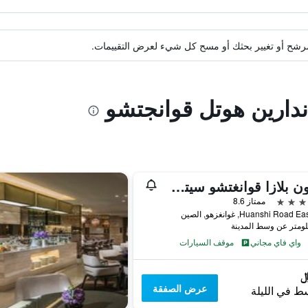
ة مرشح أو تغيير بحثك أو مسح كل شيء لعرض التقييمات.
ندارين هوتل قوانجتشو
كراون بلازا قوانغتشو سيتي سنتر، أحد الفنادق من مجموعة فنادق إنتركونتيننتال - سكاي لاين 63 بار للاستمتاع بإطلالة على مدينة قوانغتشو
ممتاز 8.6
واي فاي مجاني
موقف السيارات
عرض الصفقة
ط في الليلة