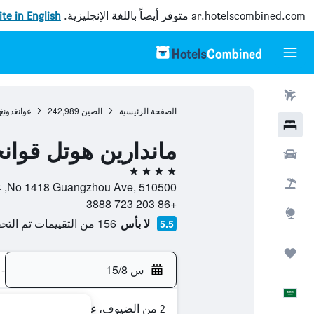
ar.hotelscombined.com
متوفر أيضاً باللغة الإنجليزية.
site in English
رحلات طيران
الصفحة الرئيسية
الصين
242,989
غوانغدونغ
فنادق
ماندارين هوتل قوان
سيارات
4 نجوم
حزم العروض
No 1418 Guangzhou Ave, 510500, غوانغزهو, غوانغدونغ, الصين
+86 203 723 3888
استكشاف
لا بأس
156 من التقييمات تم التحقق منها
5.5
رحلات
س 15/8
-
العَرَبِيَّة
2 من الضيوف، غرفة واحدة