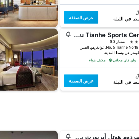
عرض الصفقة
ط في الليلة
Hampton by Hilton Guangzhou Tianhe Sports Center
ممتاز 8.3
No. 5 Tianhe N, غوانغزهو, الصين
واي فاي مجاني
مكيف هواء
عرض الصفقة
ط في الليلة
كايسردوم هوتل أيربورت برانش