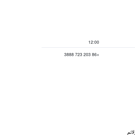
12:00
+86 203 723 3888
لائم