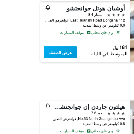
أوشيان هوتل جوانجتشو
4 نجوم
ممتاز 8.4
412 East Huanshi Road Dongsha, غوانغزهو, الصين
0.0 كيلومتر عن وسط المدينة
واي فاي مجاني
موقف السيارات
181 ﷼
عرض الصفقة
المتوسط في الليلة
هيلتون جاردن إن جوانجتشو تياني
4 نجوم
جيد 7.6
No.63 North Guangzhou Ave, غوانغزهو, الصين
0.8 كيلومتر عن وسط المدينة
واي فاي مجاني
موقف السيارات