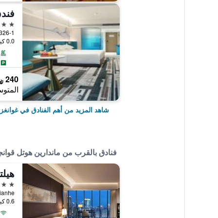
فندق
5 نجوم
326-1, East Huanshi Road, غوانغزهو, ال
0.0 كيلومتر عن وسط المدينة
240 ﷼
المتوس
شاهد المزيد من أهم الفنادق في غوانغز
فنادق بالقرب من ماندارين هوتل قوان
هيلت
5 نجوم
0.6 كيلومتر عن وسط المدينة