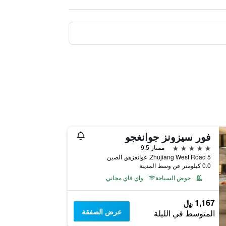
فور سيزونز جوانغجو
5 نجوم
ممتاز 9.5
5 Zhujiang West Road, غوانغزهو, الصين
0.0 كيلومتر عن وسط المدينة
حوض السباحة
واي فاي مجاني
1,167 ﷼
عرض الصفقة
المتوسط في الليلة