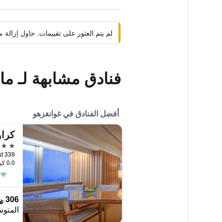
لم يتم العثور على تقييمات. حاول إزال
فنادق مشابهة لـ ما
أفضل الفنادق في غوانغزهو
5 نجوم
339 Huanshi Road East, غوانغزهو, الصين
0.0 كيلومتر عن وسط المدينة
306 ﷼
المتوس