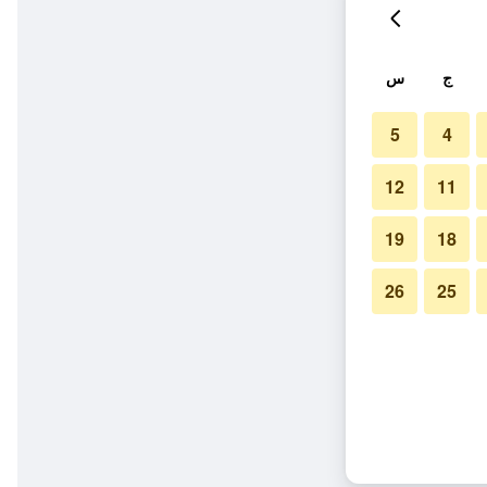
ج
س
5
4
12
11
19
18
26
25