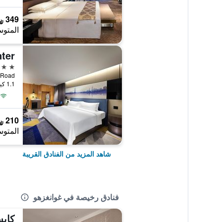
349 ﷼
المتوس
4 نجوم
orth Road
1.1 كيلومتر عن وسط المدينة
210 ﷼
المتوس
شاهد المزيد من الفنادق القريبة
فنادق رخيصة في غوانغزهو