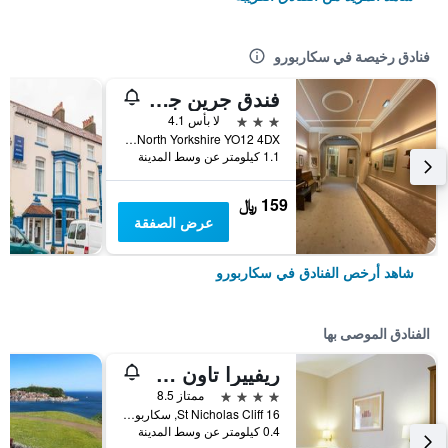
فنادق رخيصة في سكاربورو
فندق جرين جابليس
3 نجوم
لا بأس 4.1
West Bank, Scarborough, North Yorkshire YO12 4DX, سكاربورو, المملكة المتحدة
1.1 كيلومتر عن وسط المدينة
159 ﷼
عرض الصفقة
شاهد أرخص الفنادق في سكاربورو
الفنادق الموصى بها
ريفييرا تاون هاوس
4 نجوم
ممتاز 8.5
16 St Nicholas Cliff, سكاربورو, المملكة المتحدة
0.4 كيلومتر عن وسط المدينة