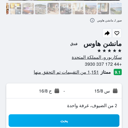
صور لـ مانشن هاوس
مانشن هاوس
فندق
5 نجوم
سكاربورو، المملكة المتحدة
+44 172 337 3930
ممتاز
1,151 من التقييمات تم التحقق منها
9.1
س 15/8
-
ح 16/8
2 من الضيوف، غرفة واحدة
بحث