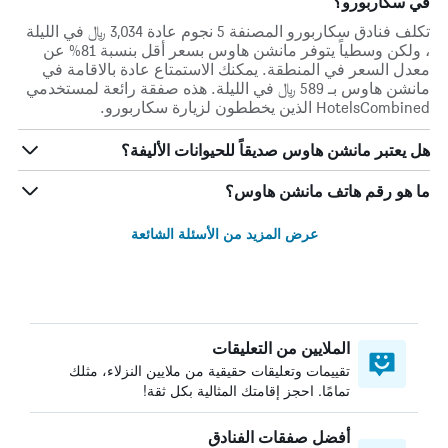
في سكاربورو؟
تكلف فنادق سكاربورو المصنفة 5 نجوم عادة 3,034 ﷼ في الليلة
، ولكن وسطياً يتوفر مانشن هاوس بسعر أقل بنسبة 81% عن
معدل السعر في المنطقة. يمكنك الاستمتاع عادة بالاقامة في
مانشن هاوس بـ 589 ﷼ في الليلة. هذه صفقة رائعة لمستخدمي
HotelsCombined الذين يخططون لزيارة سكاربورو.
هل يعتبر مانشن هاوس صديقاً للحيوانات الأليفة؟
ما هو رقم هاتف مانشن هاوس؟
عرض المزيد من الأسئلة الشائعة
الملايين من التعليقات
تقييمات وتعليقات حقيقية من ملايين النزلاء، مثلك
تمامًا. احجز إقامتك المثالية بكل ثقة!
أفضل صفقات الفنادق