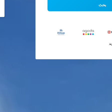
بحث
يد