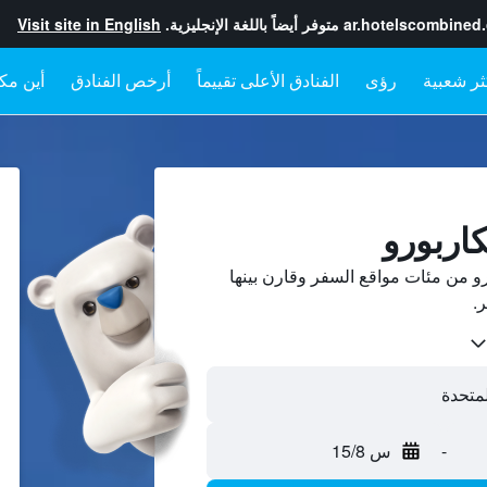
ar.hotelscombined
متوفر أيضاً باللغة الإنجليزية.
Visit site in English
رؤى
الفنادق الأعلى تقييماً
أرخص الفنادق
أين مكا
اربورو
 من مئات مواقع السفر وقارن بينها
-
س 15/8