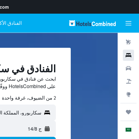
.com
رحلات طيران
فنادق
الفنادق في سك
سيارات
ابحث عن فنادق في سكاربورو
حزم العروض
على HotelsCombined ووفّر.
استكشاف
2 من الضيوف، غرفة واحدة
رحلات
ج 14/8
العَرَبِيَّة