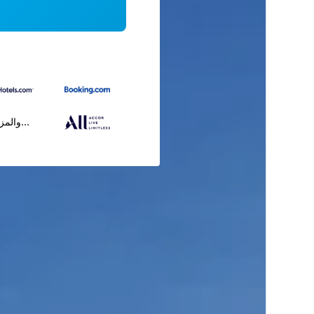
...والمز