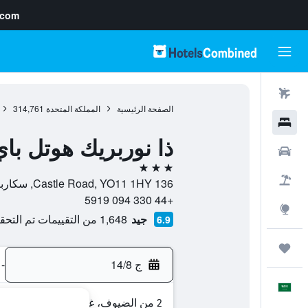
.com
رحلات طيران
الصفحة الرئيسية
المملكة المتحدة
314,761
فنادق
ذا نوربريك هوتل با
سيارات
3 نجوم
حزم العروض
136 Castle Road, YO11 1HY, سكاربورو, إنجلترا, المملكة المتحدة
+44 330 094 5919
استكشاف
جيد
1,648 من التقييمات تم التحقق منها
6.9
رحلات
ج 14/8
-
العَرَبِيَّة
2 من الضيوف، غرفة واحدة