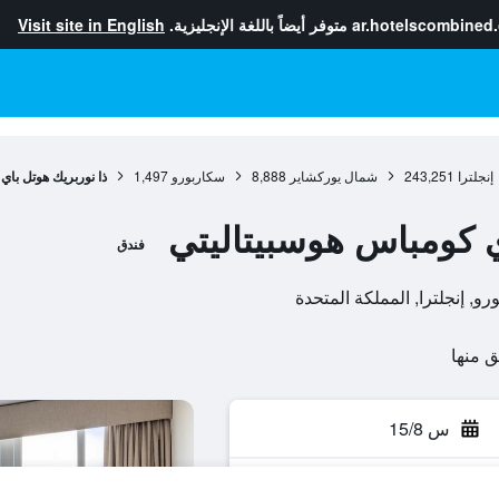
ar.hotelscombined
متوفر أيضاً باللغة الإنجليزية.
Visit site in English
إنجلترا
243,251
شمال يوركشاير
8,888
سكاربورو
1,497
ذا نوربريك هوتل با
ي كومباس هوسبيتاليتي
فندق
س 15/8