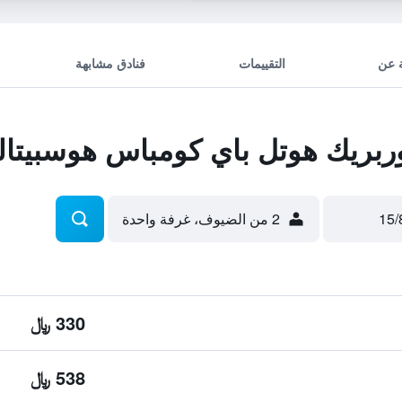
 عن
التقييمات
فنادق مشابهة
بريك هوتل باي كومباس هوسبيتال
2 من الضيوف، غرفة واحدة
330 ﷼
538 ﷼