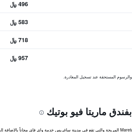
496 ﷼
583 ﷼
718 ﷼
957 ﷼
والرسوم المستحقة عند تسجيل المغادرة.
فندق ماريتا فيو بوتيك