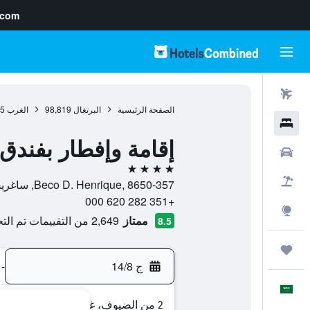
.com
رحلات طيران
الصفحة الرئيسية
البرتغال
98,819
الغرب
05
فنادق
إقامة وإفطار بفندق 
سيارات
4 نجوم
حزم العروض
Beco D. Henrique, 8650-357, ساغريس, منطقة فارو, البرتغال
+351 282 620 000
استكشاف
ممتاز
2,649 من التقييمات تم التحقق منها
8.5
رحلات
ج 14/8
-
العَرَبِيَّة
2 من الضيوف، غرفة واحدة