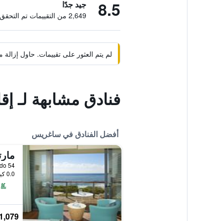
8.5
جيد جدًا
2,649 من التقييمات تم التحقق منها
لم يتم العثور على تقييمات. حاول إزال
فنادق مشابهة لـ إقا
أفضل الفنادق في ساغريس
0.0 كيلومتر عن وسط المدينة
1,079 ﷼