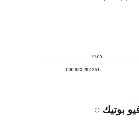
12:00
+351 282 620 000
يو بوتيك