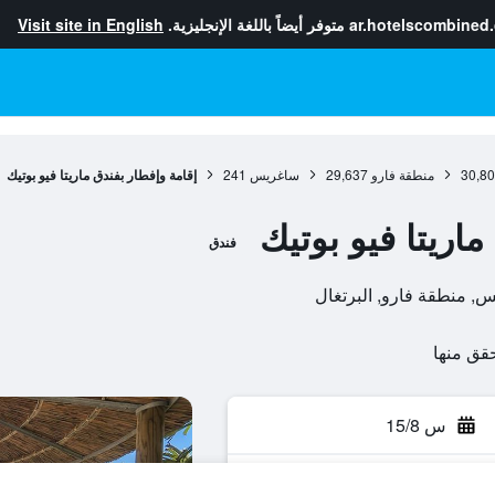
ar.hotelscombined
متوفر أيضاً باللغة الإنجليزية.
Visit site in English
30,8
منطقة فارو
29,637
ساغريس
241
إقامة وإفطار بفندق ماريتا فيو بوتيك
ماريتا فيو بوتيك
فندق
س 15/8