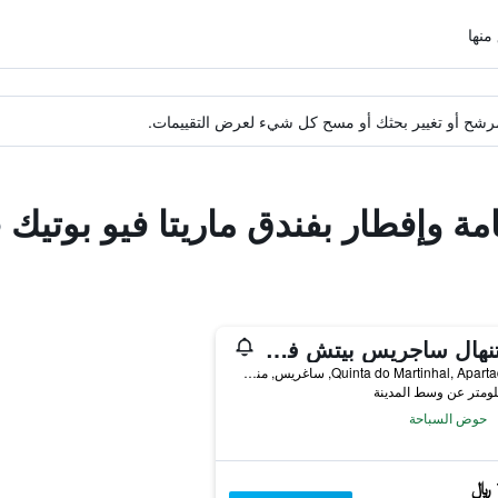
ة مرشح أو تغيير بحثك أو مسح كل شيء لعرض التقييمات.
مة وإفطار بفندق ماريتا فيو بوتيك
مارتنهال ساجريس بيتش فاميلي ريزورت
Quinta do Martinhal, Apartado 54, ساغريس, منطقة فارو, البرتغال
حوض السباحة