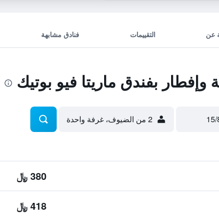
 عن
التقييمات
فنادق مشابهة
إفطار بفندق ماريتا فيو بوتيك
2 من الضيوف، غرفة واحدة
380 ﷼
418 ﷼