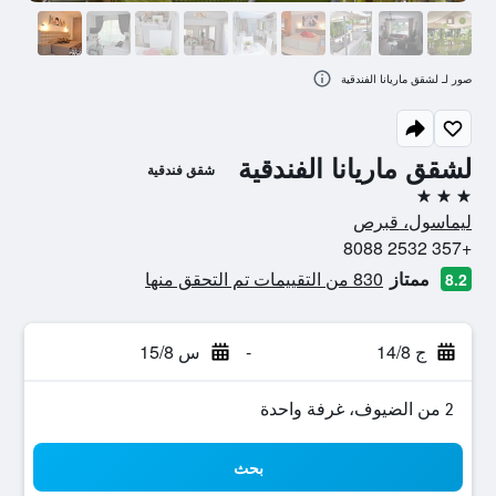
صور لـ لشقق ماريانا الفندقية
لشقق ماريانا الفندقية
شقق فندقية
3 نجوم
ليماسول، قبرص
+357 2532 8088
ممتاز
830 من التقييمات تم التحقق منها
8.2
ج 14/8
-
س 15/8
2 من الضيوف، غرفة واحدة
بحث