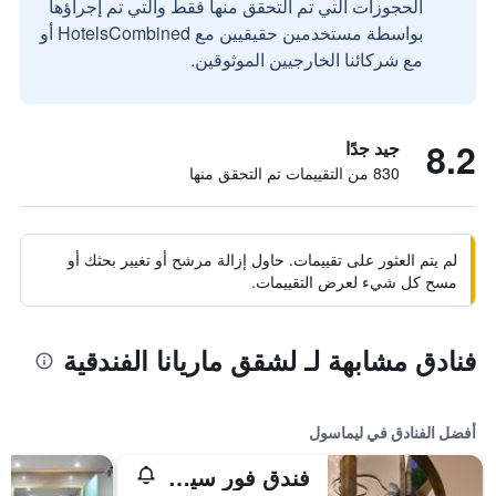
الحجوزات التي تم التحقق منها فقط والتي تم إجراؤها
بواسطة مستخدمين حقيقيين مع HotelsCombined أو
مع شركائنا الخارجيين الموثوقين.
8.2
جيد جدًا
830 من التقييمات تم التحقق منها
لم يتم العثور على تقييمات. حاول إزالة مرشح أو تغيير بحثك أو
مسح كل شيء لعرض التقييمات.
فنادق مشابهة لـ لشقق ماريانا الفندقية
أفضل الفنادق في ليماسول
فندق فور سيزونز