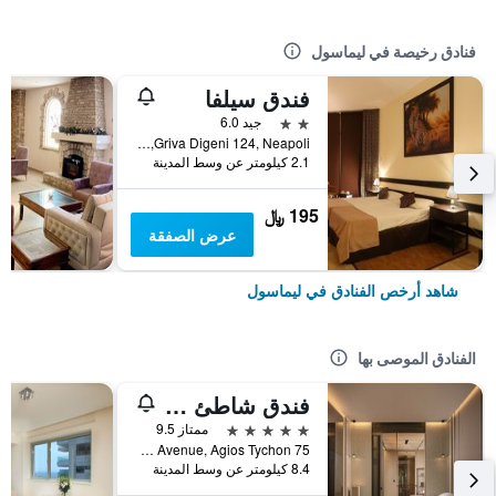
فنادق رخيصة في ليماسول
فندق سيلفا
2 نجمتين
جيد 6.0
Griva Digeni 124, Neapoli, ليماسول, قبرص
2.1 كيلومتر عن وسط المدينة
195 ﷼
عرض الصفقة
شاهد أرخص الفنادق في ليماسول
الفنادق الموصى بها
فندق شاطئ أماتوس ليماسول
5 نجوم
ممتاز 9.5
75 Amathounta Avenue, Agios Tychon, ليماسول, قبرص
8.4 كيلومتر عن وسط المدينة