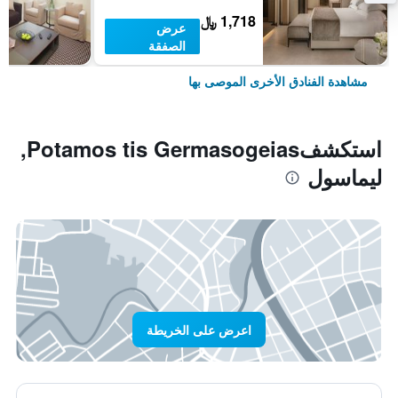
1,718 ﷼
عرض
الصفقة
مشاهدة الفنادق الأخرى الموصى بها
استكشفPotamos tis Germasogeias,
ليماسول
اعرض على الخريطة