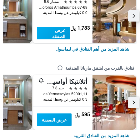
5 نجوم
ممتاز 9.6
Leoforos Amathountos 67-69, ليماسول, قبرص
0.0 كيلومتر عن وسط المدينة
1,783 ﷼
عرض
الصفقة
شاهد المزيد من أهم الفنادق في ليماسول
فنادق بالقرب من لشقق ماريانا الفندقية
أتلانتيكا أواسيس
4 نجوم
جيد 7.8
Stymfalidon Potamos Yermasoyias 52001,11, ليماسول, قبرص
0.3 كيلومتر عن وسط المدينة
595 ﷼
عرض الصفقة
شاهد المزيد من الفنادق القريبة