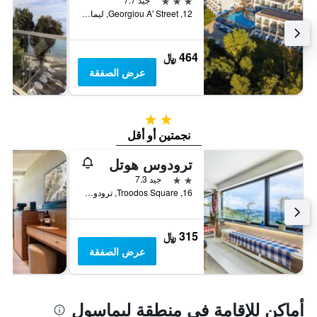
12, Georgiou A' Street, ليماسول, قبرص
464 ﷼
عرض الصفقة
2 نجمتين
نجمتين أو أقل
ترودوس هوتل
2 نجمتين
جيد 7.3
16, Troodos Square, ترودوس, قبرص
315 ﷼
عرض الصفقة
أماكن للإقامة في منطقة ليماسول