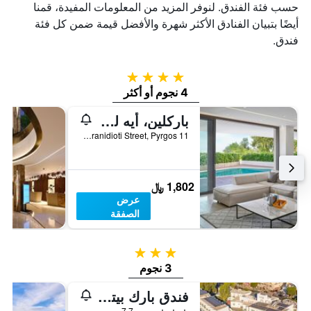
حسب فئة الفندق. لنوفر المزيد من المعلومات المفيدة، قمنا
أيضًا بتبيان الفنادق الأكثر شهرة والأفضل قيمة ضمن كل فئة
فندق.
4 نجوم
4 نجوم أو أكثر
باركلين، أيه لوكشري كوليكشن ريزورت آند سبا، ليماسول
11 Giannou Kranidioti Street, Pyrgos, قبرص
1,802 ﷼
عرض
الصفقة
3 نجوم
3 نجوم
فندق بارك بيتش
3 نجوم
جيد 7.7