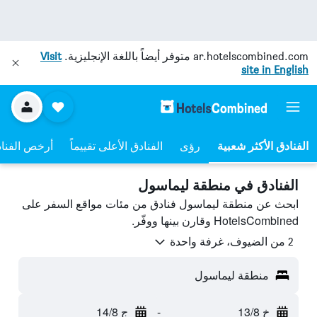
ar.hotelscombined.com
متوفر أيضاً باللغة الإنجليزية.
Visit
site in English
رؤى
الفنادق الأعلى تقييماً
أرخص الفنا
الفنادق في منطقة ليماسول
ابحث عن منطقة ليماسول فنادق من مئات مواقع السفر على
HotelsCombined وقارن بينها ووفّر.
2 من الضيوف، غرفة واحدة
منطقة ليماسول
خ 13/8
-
ج 14/8