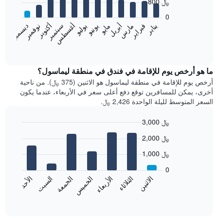
800 ﷼
12
bars.
0
فبراير
مايو
أغسطس
نوفمبر
يناير
أبريل
يوليو
أكتوبر
مارس
يونيو
سبتمبر
ديسمبر
يعرض
المخطط
End
of
التالي
interactive
متوسط
chart
سعر
ما هو أرخص يوم للإقامة في فندق في منطقة ليماسول؟
غرفة
أرخص يوم للإقامة في منطقة ليماسول هو الاثنين (375 ﷼). من ناحية
كل
أخرى، يمكن للمسافرين توقع دفع أعلى سعر في الأربعاء، عندما يكون
شهر
السعر المتوسط لليلة الواحدة 2,426 ﷼.
يتضمن
المخطط
3,000 ﷼
1
Bar
محور
Chart
2,000 ﷼
graphic.
chart
X
with
الذي
1,000 ﷼
7
يعرض
bars.
0
الشهور.
الاثنين
الخميس
الأحد
الأربعاء
السبت
الثلاثاء
الجمعة
يتضمن
يعرض
المخطط
المخطط
End
التالي
of
التالي
interactive
1
متوسط
chart
محور