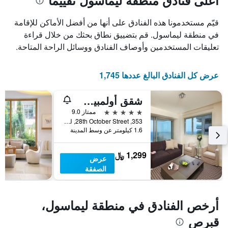
أعلى فنادق منطقة ليماسول تقييمًا
1
محور
X
محور
قيّم مستخدمونا هذه الفنادق على أنها من أفضل الأماكن للإقامة
Y
الذي
الذي
يعرض
في منطقة ليماسول. قم بتضييق نطاق بحثك من خلال قراءة
عدد
يعرض
تعليقات المستخدمين وأوصاف الفنادق ووسائل الراحة المتاحة.
الأيام
متوسط
قبل
سعر
غرفة
الإقامة
عرض كل الفنادق البالغ عددها 1,745
في
يتضمن
عطلة
المخطط
شقق أولمبيك ريزيدنس ديلوكس
نهاية
التالي
1
هذا
5 نجوم
ممتاز 9.0
محور
الأسبوع
353, 28th October Street, ليماسول, قبرص
Y
خلال
1.6 كيلومتر عن وسط المدينة
آخر
الذي
3
يعرض
1,299 ﷼
عرض
أيام
متوسط
الصفقة
سعر
غرفة
أرخص الفنادق في منطقة ليماسول،
قبرص