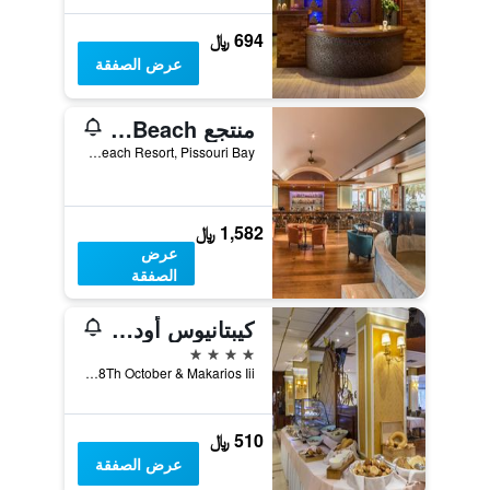
694 ﷼
عرض الصفقة
منتجع Columbia Beach
Columbia Beach Resort, Pissouri Bay, ليماسول, قبرص
1,582 ﷼
عرض
الصفقة
كيبتانيوس أوديسيا هوتل
4 نجوم
Enaerios Complex, 28Th October & Makarios Iii, ليماسول, قبرص
510 ﷼
عرض الصفقة