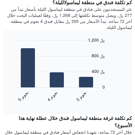
سعر
كم تكلفة فندق في منطقة ليماسولالليلة؟
Y
غرفة
عثر المستخدمون على فنادق في منطقة ليماسول الليلة بأسعار تبدأ من
الذي
كل
277 ﷼، ويصل متوسط تكلفتها إلى 1,268 ﷼، وفقًا لعمليات البحث خلال
يعرض
يوم
آخر 72 ساعة. تبدأ الأسعار من 395 ﷼ مقابل فندق 4 نجوم في منطقة
متوسط
في
ليماسول الليلة.
سعر
الأسبوع
غرفة
يتضمن
1,200 ﷼
المخطط
Bar
1
Chart
graphic.
chart
محور
800 ﷼
with
X
3
الذي
bars.
يعرض
400 ﷼
أيام
يعرض
الأسبوع.
المخطط
0
يتضمن
التالي
ن
م
ن
م
ن
م
المخطط
متوسط
4
ج
و
3
ج
و
5
ج
و
التالي
End
سعر
1
of
الغرفة
interactive
محور
هذه
chart
Y
كم تكلفة غرفة منطقة ليماسول فندق خلال عطلة نهاية هذا
الليلة
الذي
الذي
الأسبوع؟
يعرض
عُثر
خلال آخر 72 ساعة، شهدنا انخفاض أسعار فنادق في منطقة ليماسول خلال
متوسط