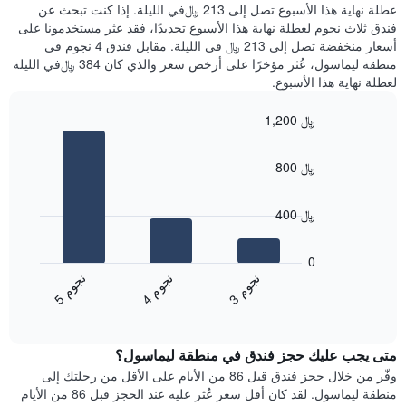
عليه
عطلة نهاية هذا الأسبوع تصل إلى 213 ﷼في الليلة. إذا كنت تبحث عن
سعر
خلال
فندق ثلاث نجوم لعطلة نهاية هذا الأسبوع تحديدًا، فقد عثر مستخدمونا على
غرفة
آخر
أسعار منخفضة تصل إلى 213 ﷼ في الليلة. مقابل فندق 4 نجوم في
3
منطقة ليماسول، عُثر مؤخرًا على أرخص سعر والذي كان 384 ﷼في الليلة
أيام
لعطلة نهاية هذا الأسبوع.
مع
التصنيف
1,200 ﷼
حسب
النجوم
Bar
Chart
graphic.
يتضمن
chart
800 ﷼
with
المخطط
3
1
bars.
محور
400 ﷼
X
يعرض
التي
المخطط
تعرض
0
التالي
فئات
ن
م
ن
م
ن
م
متوسط
الفنادق
4
ج
و
3
ج
و
5
ج
و
End
سعر
بالنجوم.
of
الغرفة
interactive
يتضمن
خلال
chart
المخطط
متى يجب عليك حجز فندق في منطقة ليماسول؟
عطلة
1
نهاية
وفّر من خلال حجز فندق قبل 86 من الأيام على الأقل من رحلتك إلى
محور
هذا
منطقة ليماسول. لقد كان أقل سعر عُثر عليه عند الحجز قبل 86 من الأيام
Y