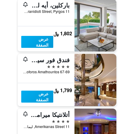
باركلين، أيه لوكشري كوليكشن ريزورت آند سبا، ليماسول
11 Giannou Kranidioti Street, Pyrgos, قبرص
1,802 ﷼
عرض
الصفقة
فندق فور سيزونز
5 نجوم
Leoforos Amathountos 67-69, ليماسول, قبرص
1,799 ﷼
عرض
الصفقة
أتلانتيكا ميرامار بيتش
4 نجوم
Amerikanas Street 11, ليماسول, قبرص