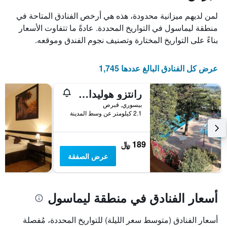
لمن لديهم ميزانية محدودة، هذه هي أرخص الفنادق المتاحة في
منطقة ليماسول في التواريخ المحددة. عادةً ما تتفاوت الأسعار
بناءً على التواريخ المختارة وتصنيف نجوم الفندق وموقعه.
عرض كل الفنادق البالغ عددها 1,745
رانتزو هوليداي أبارتمينتس
بيسوري, قبرص
2.1 كيلومتر عن وسط المدينة
189 ﷼
عرض الصفقة
أسعار الفنادق في منطقة ليماسول
أسعار الفنادق (متوسط سعر الليلة) للتواريخ المحددة، مُفصلة