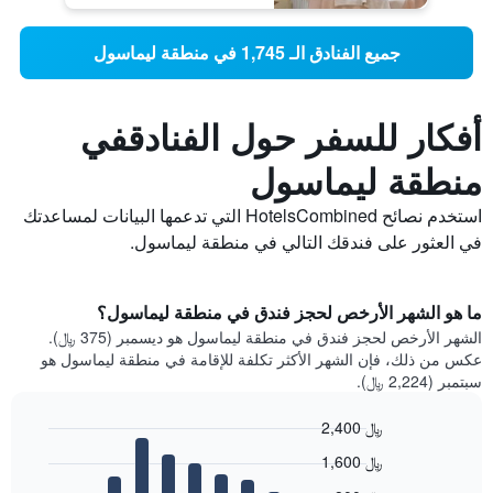
جميع الفنادق الـ 1,745 في منطقة ليماسول
أفكار للسفر حول الفنادقفي
منطقة ليماسول
استخدم نصائح HotelsCombined التي تدعمها البيانات لمساعدتك
في العثور على فندقك التالي في منطقة ليماسول.
ما هو الشهر الأرخص لحجز فندق في منطقة ليماسول؟
الشهر الأرخص لحجز فندق في منطقة ليماسول هو ديسمبر (375 ﷼).
عكس من ذلك، فإن الشهر الأكثر تكلفة للإقامة في منطقة ليماسول هو
سبتمبر (2,224 ﷼).
2,400 ﷼
Bar
Chart
1,600 ﷼
graphic.
chart
with