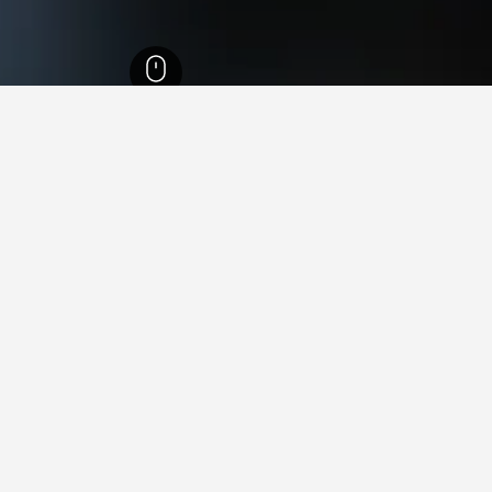
ماسول
1,745
أكروتيري
6
 في أكروتيري, منطقة ليماسول
ة فيها عند زيارة منطقة ليماسول؟
ل عند زيارة منطقة ليماسول. يعد Pyrgos أيضاً خياراً رائجاً للزيارة.
ي؟