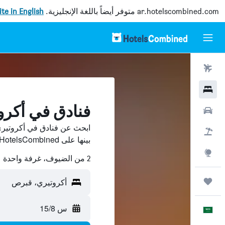
ar.hotelscombined.com
متوفر أيضاً باللغة الإنجليزية.
site in English
رحلات طيران
فنادق
فنادق في أكر
سيارات
ابحث عن فنادق في أكروتير
حزم العروض
بينها على HotelsCombined ووفّر.
استكشاف
2 من الضيوف، غرفة واحدة
رحلات
أكروتيري، قبرص
س 15/8
العَرَبِيَّة