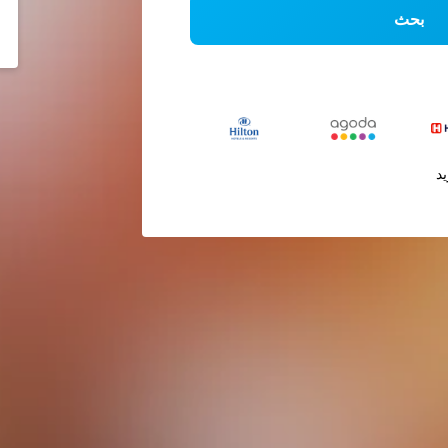
بحث
يد