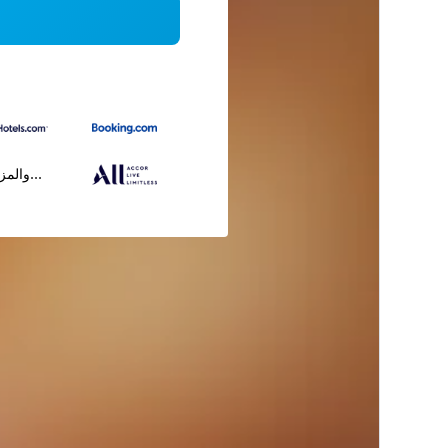
...والمز