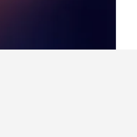
الصفحة الرئيسية
قبرص
16,571
منطقة لي
حقائق حول الإقامة في omo
ما هي المدن الأخرى التي يمكنك الإقام
بالإضافة إلى Pentakomo، يختار المسافرون زيارة ليماسول عند زيارة منطقة ليماسول. يعد Pyrgos أيضاً خياراً رائجاً للزيارة.