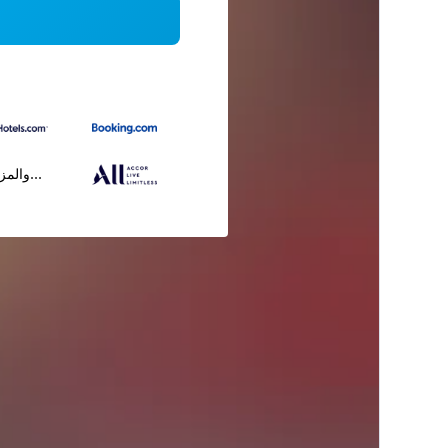
...والمز