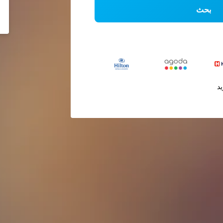
بحث
يد