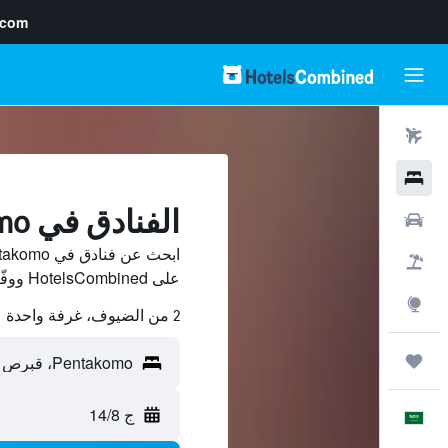
.com
رحلات طيران
فنادق
الفنادق في Pentakomo
سيارات
حزم العروض
على HotelsCombined ووفّر.
استكشاف
2 من الضيوف، غرفة واحدة
رحلات
ج 14/8
العَرَبِيَّة