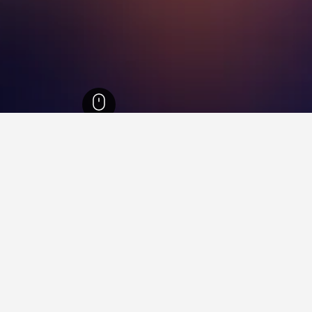
ماسول
1,745
Pentakomo
6
Pentak
ة فيها عند زيارة منطقة ليماسول؟