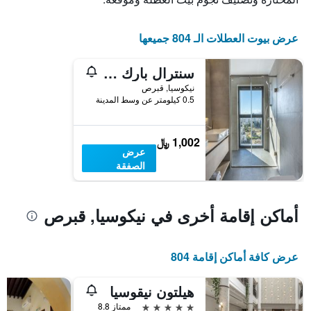
قبل
الإقامة
يتضمن
عرض بيوت العطلات الـ 804 جميعها
المخطط
التالي
سنترال بارك ريزيدنس
1
محور
نيكوسيا, قبرص
Y
0.5 كيلومتر عن وسط المدينة
الذي
يعرض
متوسط
1,002 ﷼
سعر
عرض
غرفة
الصفقة
أماكن إقامة أخرى في نيكوسيا, قبرص
عرض كافة أماكن إقامة 804
هيلتون نيقوسيا
5 نجوم
ممتاز 8.8