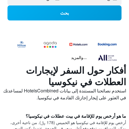
بحث
...والمزيد
أفكار حول السفر لإيجارات
العطلات في نيكوسيا
استخدم نصائحنا المستندة إلى بيانات HotelsCombined لمساعدتك
في العثور على إيجار إجازتك القادمة في نيكوسيا.
ما هو أرخص يوم للإقامة في بيت عطلات في نيكوسيا؟
أرخص يوم للإقامة في نيكوسيا هو الخميس (178 ﷼). من ناحية أخرى،
يمكن للمسافرين توقع دفع أعلى سعر في الجمعة، عندما يكون السعر