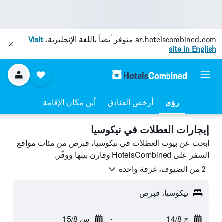
ar.hotelscombined.com
متوفر أيضاً باللغة الإنجليزية.
Visit
site in English
رؤى
أرخص الفنادق
أين مكان الإقامة
إيجارات العطلات في نيكوسيا
ابحث عن بيوت العطلات في نيكوسيا، قبرص من مئات مواقع
السفر على HotelsCombined وقارن بينها ووفّر.
2 من الضيوف، غرفة واحدة
نيكوسيا، قبرص
ج 14/8
-
س 15/8