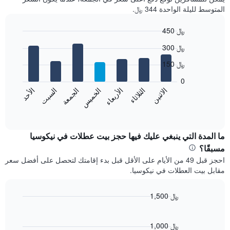
المتوسط لليلة الواحدة 344 ﷼.
450 ﷼
Bar
Chart
300 ﷼
graphic.
chart
with
150 ﷼
7
bars.
0
الاثنين
الثلاثاء
الأربعاء
الخميس
الجمعة
السبت
الأحد
يعرض
المخطط
End
of
التالي
interactive
متوسط
chart
سعر
ما المدة التي ينبغي عليك فيها حجز بيت عطلات في نيكوسيا
غرفة
مسبقًا؟
كل
احجز قبل 49 من الأيام على الأقل قبل بدء إقامتك لتحصل على أفضل سعر
يوم
مقابل بيت العطلات في نيكوسيا.
في
الأسبوع
يتضمن
1,500 ﷼
المخطط
Line
Chart
1
graphic.
chart
محور
with
1,000 ﷼