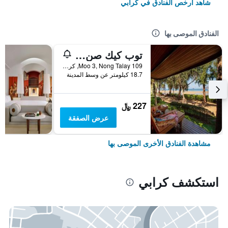
شاهد أرخص الفنادق في كرابي
الفنادق الموصى بها
توب كيك صن سيت بيتش ريزورت
109 Moo 3, Nong Talay, كرابي, تايلاند
18.7 كيلومتر عن وسط المدينة
227 ﷼
عرض الصفقة
مشاهدة الفنادق الأخرى الموصى بها
استكشف كرابي