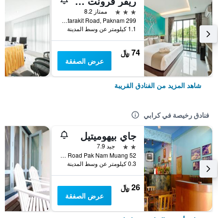
ريفر فرونت كرابي هوتل
3 نجوم
ممتاز 8.2
299 Utarakit Road, Paknam, كرابي, تايلاند
1.1 كيلومتر عن وسط المدينة
74 ﷼
عرض الصفقة
شاهد المزيد من الفنادق القريبة
فنادق رخيصة في كرابي
جاي بيهوميتيل
2 نجمتين
جيد 7.9
52 Soi 5 Maharat Road Pak Nam Muang, كرابي, تايلاند
0.3 كيلومتر عن وسط المدينة
26 ﷼
عرض الصفقة