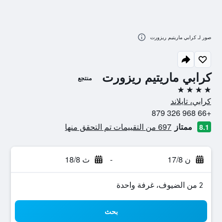
صور لـ كرابي ماريتيم ريزورت
كرابي ماريتيم ريزورت
منتجع
4 نجوم
كرابي، تايلاند
+66 968 326 879
ممتاز
697 من التقييمات تم التحقق منها
8.1
ن 17/8
-
ث 18/8
2 من الضيوف، غرفة واحدة
بحث