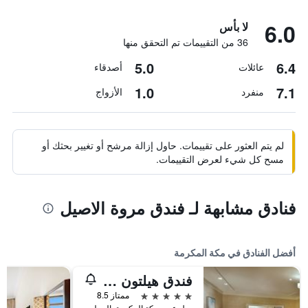
6.0
لا بأس
36 من التقييمات تم التحقق منها
5.0
6.4
عائلات
أصدقاء
1.0
7.1
منفرد
الأزواج
لم يتم العثور على تقييمات. حاول إزالة مرشح أو تغيير بحثك أو
مسح كل شيء لعرض التقييمات.
فنادق مشابهة لـ فندق مروة الاصيل
أفضل الفنادق في مكة المكرمة
فندق هيلتون المؤتمرات جبل عمر مكة
5 نجوم
ممتاز 8.5
جبل عمر, مكة المكرمة, المملكة العربية السعودية