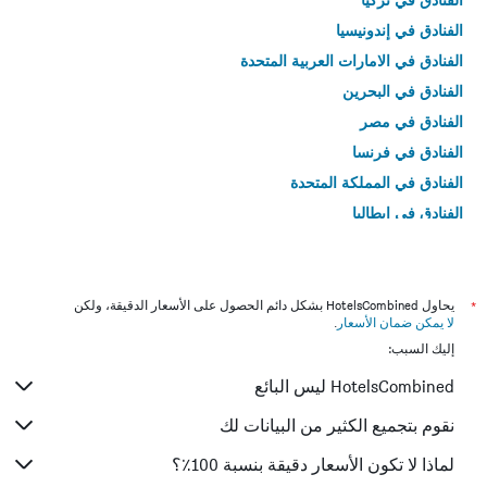
الفنادق في إندونيسيا
الفنادق في الامارات العربية المتحدة
الفنادق في البحرين
الفنادق في مصر
الفنادق في فرنسا
الفنادق في المملكة المتحدة
الفنادق في إيطاليا
الفنادق في تايلاند
*
يحاول HotelsCombined بشكل دائم الحصول على الأسعار الدقيقة، ولكن
لا يمكن ضمان الأسعار
.
إليك السبب:
HotelsCombined ليس البائع
نقوم بتجميع الكثير من البيانات لك
لماذا لا تكون الأسعار دقيقة بنسبة 100٪؟