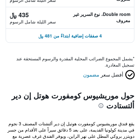
سعر الليلة شامل الرسوم
435 ﷼
Double room، نوع السرير غير
معروف
سعر الليلة شامل الرسوم
4 صفقات إضافية ابتداءً من 481 ﷼
*
يشمل المجموع الضرائب المحلية المقدرة والرسوم المستحقة عند
تسجيل المغادرة.
أفضل سعر
مضمون
حول موريشيوس كومفورت هوتل إن دير
ألتستادت
يقع فندق موريشيوس كومفورت هوتيل إن دير ألتشتات المصنف 3 نجوم
في مدينة كولونيا القديمة، على بعد 5 دقائق سيراً على الأقدام من جسر
دويتزر بروكي المطل على نهر الراين، ويوفر الفندق غرف عصرية مع