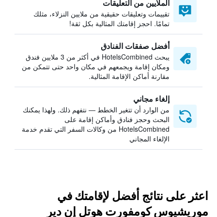
الملايين من التعليقات
تقييمات وتعليقات حقيقية من ملايين النزلاء، مثلك
تمامًا. احجز إقامتك المثالية بكل ثقة!
أفضل صفقات الفنادق
يبحث HotelsCombined في أكثر من 3 ملايين فندق
ومكان إقامة ويجمعهم في مكان واحد حتى تتمكن من
مقارنة أماكن الإقامة المثالية.
إلغاء مجاني
من الوارد أن تتغير الخطط — نتفهم ذلك. ولهذا يمكنك
البحث وحجز فنادق وأماكن إقامة على
HotelsCombined من وكالات السفر التي تقدم خدمة
الإلغاء المجاني
اعثر على نتائج أفضل لإقامتك في
موريشيوس كومفورت هوتل إن دير