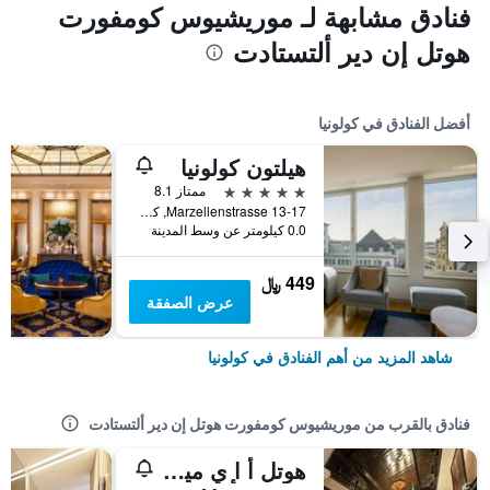
فنادق مشابهة لـ موريشيوس كومفورت
هوتل إن دير ألتستادت
أفضل الفنادق في كولونيا
هيلتون كولونيا
5 نجوم
ممتاز 8.1
Marzellenstrasse 13-17, كولونيا, ولاية شمال الراين وستفاليا, ألمانيا
0.0 كيلومتر عن وسط المدينة
449 ﷼
عرض الصفقة
شاهد المزيد من أهم الفنادق في كولونيا
فنادق بالقرب من موريشيوس كومفورت هوتل إن دير ألتستادت
هوتل أ ا ٕي ميركاتزين