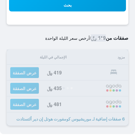
بحث
صفقات من
419 ﷼
/
أرخص سعر الليلة الواحدة
مزود
الإجمالي في الليلة
419 ﷼
عرض الصفقة
435 ﷼
عرض الصفقة
481 ﷼
عرض الصفقة
6 صفقات إضافية لـ موريشيوس كومفورت هوتل إن دير ألتستادت