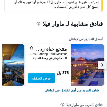
لم يتم العثور على تقييمات. حاول إزالة مرشح أو تغيير بحثك أو
مسح كل شيء لعرض التقييمات.
فنادق مشابهة لـ ماوار فيلا
أفضل الفنادق في كوانتان
منتجع حياة ريجنسي كوانتان
Teluk Chempedak, Kuantan-25050, Pahang Darul Makmur, ., كوانتان, ماليزيا
0.0 كيلومتر عن وسط المدينة
376 ﷼
عرض الصفقة
شاهد المزيد من أهم الفنادق في كوانتان
فنادق بالقرب من ماوار فيلا