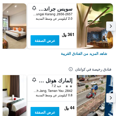
سويس جراند بيتش ريزورت كوانتان
2656-2657, Mukim Sungai Karang, كوانتان, ماليزيا
2.0 كيلومتر عن وسط المدينة
361 ﷼
عرض الصفقة
شاهد المزيد من الفنادق القريبة
فنادق رخيصة في كوانتان
إلمارك هوتل كوانتان
2 نجمتين
جيد 7.2
2842, Jalan Wong Ah Jang, Taman Yau, كوانتان, ماليزيا
0.8 كيلومتر عن وسط المدينة
44 ﷼
عرض الصفقة