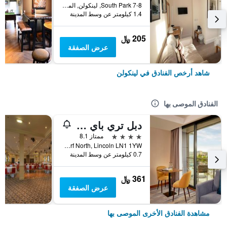
7-8 South Park, لينكولن, المملكة المتحدة
1.4 كيلومتر عن وسط المدينة
205 ﷼
عرض الصفقة
شاهد أرخص الفنادق في لينكولن
الفنادق الموصى بها
دبل تري باي هيلتون لينكولن
4 نجوم
ممتاز 8.1
On Brayford Wharf North, Lincoln LN1 1YW, لينكولن, المملكة المتحدة
0.7 كيلومتر عن وسط المدينة
361 ﷼
عرض الصفقة
مشاهدة الفنادق الأخرى الموصى بها