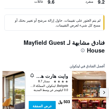
9.6
9.2
منفرد
عائلات
لم يتم العثور على تقييمات. حاول إزالة مرشح أو تغيير بحثك أو
مسح كل شيء لعرض التقييمات.
فنادق مشابهة لـ Mayfield Guest
House
أفضل الفنادق في لينكولن
وايت هارت هوتل
4 نجوم
ممتاز 8.7
Bailgate, لينكولن, المملكة المتحدة
0.0 كيلومتر عن وسط المدينة
503 ﷼
عرض الصفقة