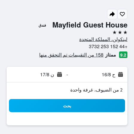
Mayfield Guest House
فندق
3 نجوم
لينكولن، المملكة المتحدة
+44 152 253 3732
ممتاز
158 من التقييمات تم التحقق منها
9.2
ح 16/8
-
ن 17/8
2 من الضيوف، غرفة واحدة
بحث