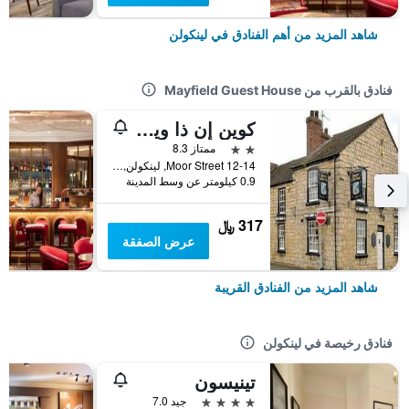
شاهد المزيد من أهم الفنادق في لينكولن
فنادق بالقرب من Mayfield Guest House
كوين إن ذا ويست
2 نجمتين
ممتاز 8.3
12-14 Moor Street, لينكولن, المملكة المتحدة
0.9 كيلومتر عن وسط المدينة
317 ﷼
عرض الصفقة
شاهد المزيد من الفنادق القريبة
فنادق رخيصة في لينكولن
تينيسون
4 نجوم
جيد 7.0