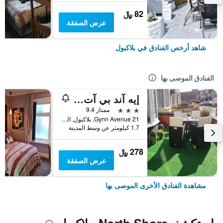
82 ﷼
عرض الصفقة
شاهد أرخص الفنادق في بلاكبول
الفنادق الموصى بها
إيه آند بي آت ذا شيرون هاوس
3 نجوم
ممتاز 9.4
21 Gynn Avenue, بلاكبول, المملكة المتحدة
1.7 كيلومتر عن وسط المدينة
278 ﷼
عرض الصفقة
مشاهدة الفنادق الأخرى الموصى بها