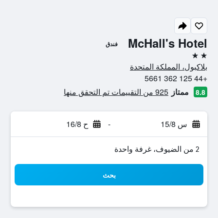
McHall's Hotel
فندق
2 نجمتين
بلاكبول، المملكة المتحدة
+44 125 362 5661
ممتاز
925 من التقييمات تم التحقق منها
8.8
س 15/8
-
ح 16/8
2 من الضيوف، غرفة واحدة
بحث