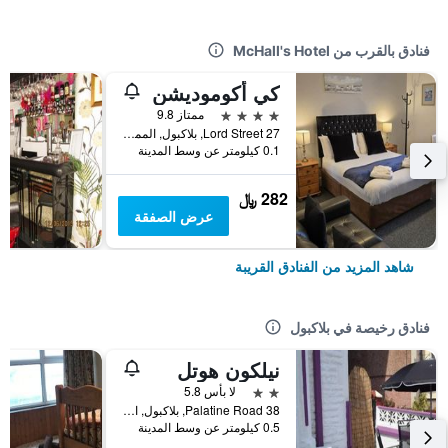
فنادق بالقرب من McHall's Hotel
كي أكوموديشن
4 نجوم
ممتاز 9.8
27 Lord Street, بلاكبول, المملكة المتحدة
0.1 كيلومتر عن وسط المدينة
282 ﷼
عرض الصفقة
شاهد المزيد من الفنادق القريبة
فنادق رخيصة في بلاكبول
نيلكون هوتل
2 نجمتين
لا بأس 5.8
38 Palatine Road, بلاكبول, المملكة المتحدة
0.5 كيلومتر عن وسط المدينة