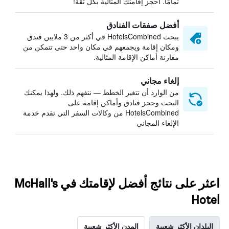
تمامًا. احجز إقامتك المثالية بكل ثقة!
أفضل صفقات الفنادق
يبحث HotelsCombined في أكثر من 3 ملايين فندق
ومكان إقامة ويجمعهم في مكان واحد حتى تتمكن من
مقارنة أماكن الإقامة المثالية.
إلغاء مجاني
من الوارد أن تتغير الخطط — نتفهم ذلك. ولهذا يمكنك
البحث وحجز فنادق وأماكن إقامة على
HotelsCombined من وكالات السفر التي تقدم خدمة
الإلغاء المجاني
اعثر على نتائج أفضل لإقامتك في McHall's
Hotel
البلدان الأكثر شعبية
المدن الأكثر شعبية