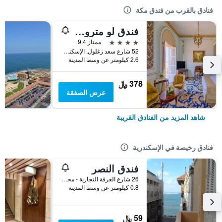
فنادق بالقرب من فندق مكة
فندق لو متروبول التراثي الفاخر منذ عام 1902 من مجموعة بارادايس إن
4 نجوم
ممتاز 9.4
52 شارع سعد زغلول, الإسكندرية, مصر
2.6 كيلومتر عن وسط المدينة
378 ﷼
عرض الصفقة
شاهد المزيد من الفنادق القريبة
فنادق رخيصة في الإسكندرية
فندق النصر
26 شارع الغرفة التجارية - محطة الرمل, الإسكندرية, مصر
0.8 كيلومتر عن وسط المدينة
59 ﷼