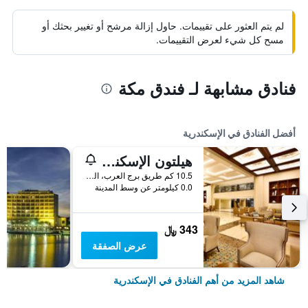
لم يتم العثور على تقييمات. حاول إزالة مرشح أو تغيير بحثك أو
مسح كل شيء لعرض التقييمات.
فنادق مشابهة لـ فندق مكة
أفضل الفنادق في الإسكندرية
هيلتون الإسكندرية كينجز رانش
10.5 كم طريق برج العرب، الملك مريوط, الإسكندرية, مصر
0.0 كيلومتر عن وسط المدينة
343 ﷼
عرض الصفقة
شاهد المزيد من أهم الفنادق في الإسكندرية