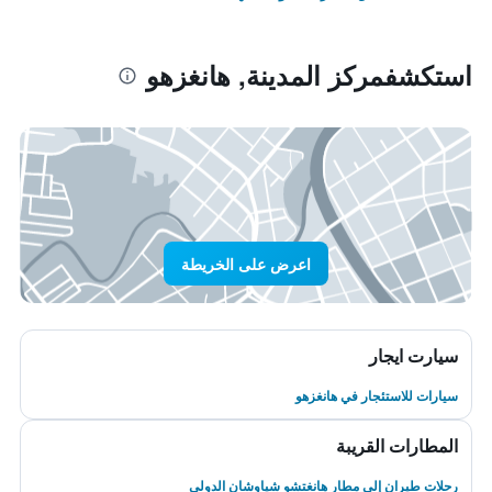
استكشفمركز المدينة, هانغزهو
اعرض على الخريطة
سيارت ايجار
سيارات للاستئجار في هانغزهو
المطارات القريبة
رحلات طيران إلى مطار هانغتشو شياوشان الدولى