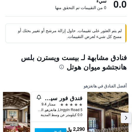
0.0
سيء
0 من التقييمات تم التحقق منها
لم يتم العثور على تقييمات. حاول إزالة مرشح أو تغيير بحثك أو
مسح كل شيء لعرض التقييمات.
فنادق مشابهة لـ بيست ويسترن بلس
هانجتشو ميوان هوتل
أفضل الفنادق في هانغزهو
فندق فور سيزونز هانغتشو آت ويست ليك
5 نجوم
ممتاز 9.4
5 Lingyin Road, هانغزهو, الصين
0.0 كيلومتر عن وسط المدينة
2,290 ﷼
عرض