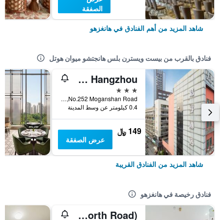
الصفقة
شاهد المزيد من أهم الفنادق في هانغزهو
فنادق بالقرب من بيست ويسترن بلس هانجتشو ميوان هوتل
Orange Hotel Moganshan Road Hangzhou
3 نجوم
No.252 Moganshan Road, هانغزهو, الصين
0.4 كيلومتر عن وسط المدينة
149 ﷼
عرض الصفقة
شاهد المزيد من الفنادق القريبة
فنادق رخيصة في هانغزهو
Hangzhou Mingshang Collection Hotel (Linping Donghu North Road)