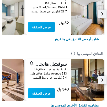
2 نجمتين
ممتاز 9.8
No.3 Hongda Road, Yuhang District, هانغزهو, الصين
22.7 كيلومتر عن وسط المدينة
52 ﷼
عرض الصفقة
شاهد أرخص الفنادق في هانغزهو
الفنادق الموصى بها
سوفيتيل هانجزو ويستليك
5 نجوم
ممتاز 8.4
333 West Lake Avenue, هانغزهو, الصين
5.4 كيلومتر عن وسط المدينة
348 ﷼
عرض الصفقة
مشاهدة الفنادق الأخرى الموصى بها