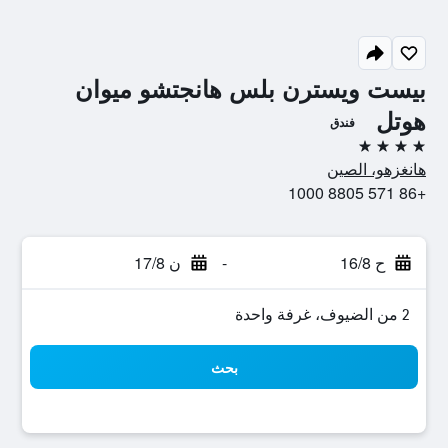
بيست ويسترن بلس هانجتشو ميوان
هوتل
فندق
4 نجوم
هانغزهو، الصين
+86 571 8805 1000
ح 16/8
-
ن 17/8
2 من الضيوف، غرفة واحدة
بحث