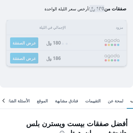
صفقات من
180 ﷼
/
أرخص سعر الليلة الواحدة
مزود
الإجمالي في الليلة
180 ﷼
عرض الصفقة
186 ﷼
عرض الصفقة
لمحة عن
التقييمات
فنادق مشابهة
الموقع
الأسئلة الشائعة
أفضل صفقات بيست ويسترن بلس
هانجتشو ميوان هوتل