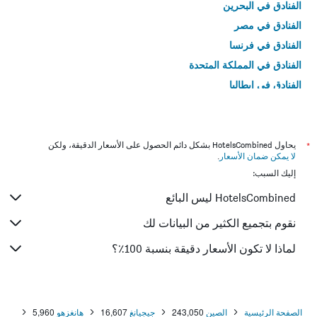
الفنادق في البحرين
الفنادق في مصر
الفنادق في فرنسا
الفنادق في المملكة المتحدة
الفنادق في إيطاليا
الفنادق في تايلاند
*
يحاول HotelsCombined بشكل دائم الحصول على الأسعار الدقيقة، ولكن
لا يمكن ضمان الأسعار
.
إليك السبب:
HotelsCombined ليس البائع
نقوم بتجميع الكثير من البيانات لك
لماذا لا تكون الأسعار دقيقة بنسبة 100٪؟
الصفحة الرئيسية
الصين
243,050
جيجيانغ
16,607
هانغزهو
5,960