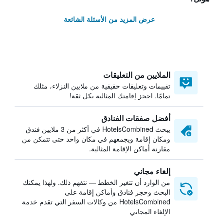
عرض المزيد من الأسئلة الشائعة
الملايين من التعليقات
تقييمات وتعليقات حقيقية من ملايين النزلاء، مثلك
تمامًا. احجز إقامتك المثالية بكل ثقة!
أفضل صفقات الفنادق
يبحث HotelsCombined في أكثر من 3 ملايين فندق
ومكان إقامة ويجمعهم في مكان واحد حتى تتمكن من
مقارنة أماكن الإقامة المثالية.
إلغاء مجاني
من الوارد أن تتغير الخطط — نتفهم ذلك. ولهذا يمكنك
البحث وحجز فنادق وأماكن إقامة على
HotelsCombined من وكالات السفر التي تقدم خدمة
الإلغاء المجاني