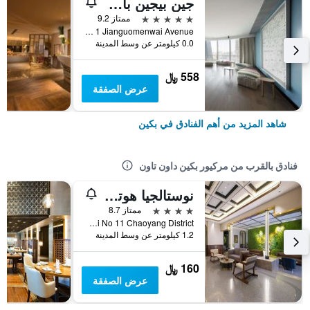
جين بيجين باي شانغريلا
5 نجوم
ممتاز 9.2
No 1 Jianguomenwai Avenue, بكين, الصين
0.0 كيلومتر عن وسط المدينة
558 ﷼
عرض الصفقة
شاهد المزيد من أهم الفنادق في بكين
فنادق بالقرب من مركيور بكين داون تاون
نوستالجيا هوتل (بكينج جينسونغ)
4 نجوم
ممتاز 8.7
Nongguang Dong Li No 11 Chaoyang District, بكين, الصين
1.2 كيلومتر عن وسط المدينة
160 ﷼
عرض الصفقة