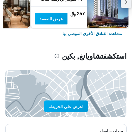
257 ﷼
عرض الصفقة
مشاهدة الفنادق الأخرى الموصى بها
استكشفتشاويانغ, بكين
اعرض على الخريطة
سيارت ايجار