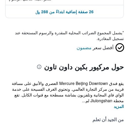
26 صفقة إضافية ابتداءً من 288 ﷼
*
يشمل المجموع الضرائب المحلية المقدرة والرسوم المستحقة عند
تسجيل المغادرة.
أفضل سعر
مضمون
حول مركيور بكين داون تاون
يقع فندق Mercure Beijing Downtown العصري والأنيق على مسافة
قريبة من مركز التجارة العالمي. وتحتوي الغرف الفسيحة على خدمة
الواي فاي المجانية وتلفزيون بشاشة مسطحة مع قنوات الكابل. تقع
محطة Jiulongshan لم...
المزيد
من الجيد أن تعلم