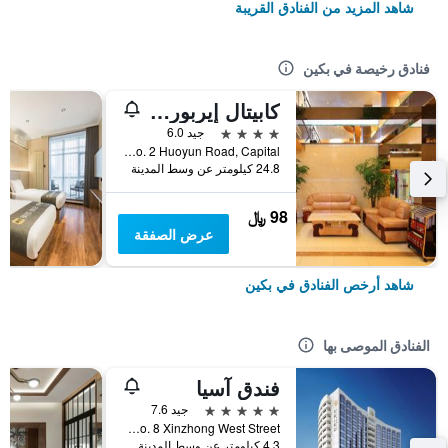
شاهد المزيد من الفنادق القريبة
فنادق رخيصة في بكين
كابيتال إيربورت إنترناشونال هوتل
4 نجوم
جيد 6.0
No. 2 Huoyun Road, Capital, بكين, الصين
24.8 كيلومتر عن وسط المدينة
98 ﷼
عرض الصفقة
شاهد أرخص الفنادق في بكين
الفنادق الموصى بها
فندق آسيا
5 نجوم
جيد 7.6
No. 8 Xinzhong West Street, بكين, الصين
4.3 كيلومتر عن وسط المدينة