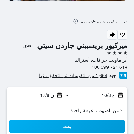
صور لـ ميركيور بريسبيني جاردن سيتي
ميركيور بريسبيني جاردن سيتي
فندق
4 نجوم
أبر ماونت جرافات، أستراليا
+61 721 399 100
جيد
1,654 من التقييمات تم التحقق منها
7.9
ح 16/8
-
ن 17/8
2 من الضيوف، غرفة واحدة
بحث