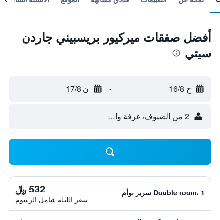
أفضل صفقات ميركيور بريسبيني جاردن
سيتي
ح 16/8
-
ن 17/8
2 من الضيوف، غرفة واحدة
532 ﷼
Double room، 1 سرير توأم
سعر الليلة شامل الرسوم