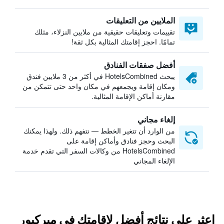
الملايين من التعليقات
تقييمات وتعليقات حقيقية من ملايين النزلاء، مثلك
تمامًا. احجز إقامتك المثالية بكل ثقة!
أفضل صفقات الفنادق
يبحث HotelsCombined في أكثر من 3 ملايين فندق
ومكان إقامة ويجمعهم في مكان واحد حتى تتمكن من
مقارنة أماكن الإقامة المثالية.
إلغاء مجاني
من الوارد أن تتغير الخطط — نتفهم ذلك. ولهذا يمكنك
البحث وحجز فنادق وأماكن إقامة على
HotelsCombined من وكالات السفر التي تقدم خدمة
الإلغاء المجاني
اعثر على نتائج أفضل لإقامتك في ميركيور