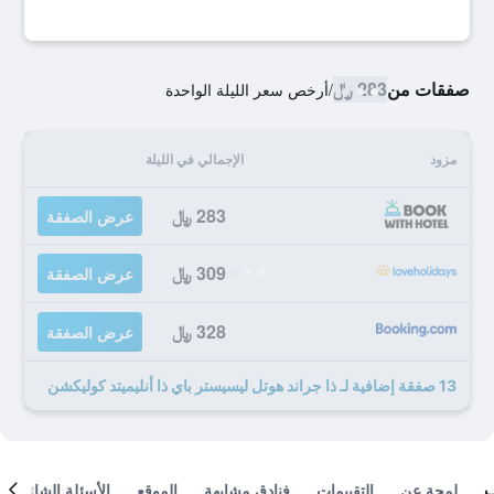
صفقات من
283 ﷼
/
أرخص سعر الليلة الواحدة
مزود
الإجمالي في الليلة
283 ﷼
عرض الصفقة
309 ﷼
عرض الصفقة
328 ﷼
عرض الصفقة
13 صفقة إضافية لـ ذا جراند هوتل ليسيستر باي ذا أنليميتد كوليكشن
لمحة عن
التقييمات
فنادق مشابهة
الموقع
الأسئلة الشائعة