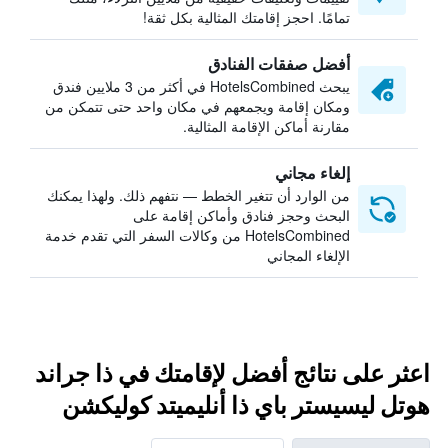
تمامًا. احجز إقامتك المثالية بكل ثقة!
أفضل صفقات الفنادق
يبحث HotelsCombined في أكثر من 3 ملايين فندق
ومكان إقامة ويجمعهم في مكان واحد حتى تتمكن من
مقارنة أماكن الإقامة المثالية.
إلغاء مجاني
من الوارد أن تتغير الخطط — نتفهم ذلك. ولهذا يمكنك
البحث وحجز فنادق وأماكن إقامة على
HotelsCombined من وكالات السفر التي تقدم خدمة
الإلغاء المجاني
اعثر على نتائج أفضل لإقامتك في ذا جراند
هوتل ليسيستر باي ذا أنليميتد كوليكشن