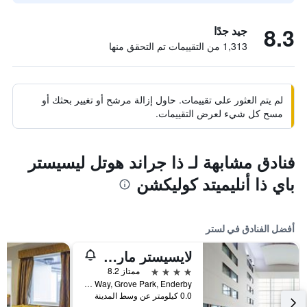
8.3
جيد جدًا
1,313 من التقييمات تم التحقق منها
لم يتم العثور على تقييمات. حاول إزالة مرشح أو تغيير بحثك أو
مسح كل شيء لعرض التقييمات.
فنادق مشابهة لـ ذا جراند هوتل ليسيستر
باي ذا أنليميتد كوليكشن
أفضل الفنادق في لستر
لايسيستر ماريوت هوتل
4 نجوم
ممتاز 8.2
Smith Way, Grove Park, Enderby, لستر, المملكة المتحدة
0.0 كيلومتر عن وسط المدينة