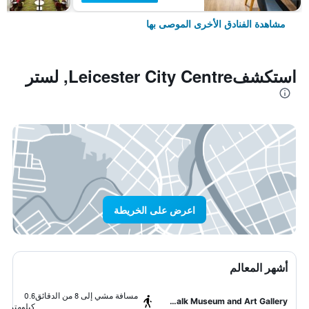
مشاهدة الفنادق الأخرى الموصى بها
استكشفLeicester City Centre, لستر
اعرض على الخريطة
أشهر المعالم
مسافة مشي إلى 8 من الدقائق
0.6
New Walk Museum and Art Gallery
كيلومتر