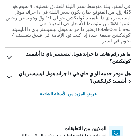
في لستر، يبلغ متوسط ​​سعر الليلة للفنادق بتصنيف 4 نجوم هو
423 ﷼. من المتوقع ظان يكون سعر الليلة في ذا جراند هوتل
ليسيستر باي ذا أنليميتد كوليكشن حوالي 331 ﷼ وهو سعر أرخص
بنسبة 23% من متوسط الأسعار في المدينة. في
HotelsCombined يعتبر ذا جراند هوتل ليسيستر باي ذا أنليميتد
كوليكشن صفقة جيدة إذا كنت تود الإقامة في فندق بتصنيف 4
نجوم في لستر.
ما هو رقم هاتف ذا جراند هوتل ليسيستر باي ذا أنليميتد
كوليكشن؟
هل تتوفر خدمة الواي فاي في ذا جراند هوتل ليسيستر باي
ذا أنليميتد كوليكشن؟
عرض المزيد من الأسئلة الشائعة
الملايين من التعليقات
تقييمات وتعليقات حقيقية من ملايين النزلاء، مثلك