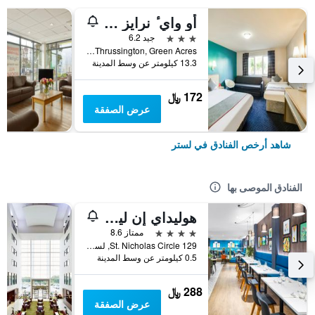
أو واي ٔ نرايز هوت، ، أيه4 إن ليسيستر
3 نجوم
جيد 6.2
A46 Thrussington, Green Acres, لستر, المملكة المتحدة
13.3 كيلومتر عن وسط المدينة
172 ﷼
عرض الصفقة
شاهد أرخص الفنادق في لستر
الفنادق الموصى بها
هوليداي إن ليستر سيتي
4 نجوم
ممتاز 8.6
129 St. Nicholas Circle, لستر, المملكة المتحدة
0.5 كيلومتر عن وسط المدينة
288 ﷼
عرض الصفقة