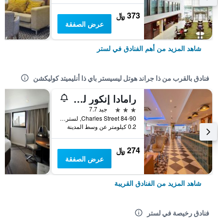
373 ﷼
عرض الصفقة
شاهد المزيد من أهم الفنادق في لستر
فنادق بالقرب من ذا جراند هوتل ليسيستر باي ذا أنليميتد كوليكشن
رامادا إنكور ليستر سيتي سنتر
3 نجوم
جيد 7.7
84-90 Charles Street, لستر, المملكة المتحدة
0.2 كيلومتر عن وسط المدينة
274 ﷼
عرض الصفقة
شاهد المزيد من الفنادق القريبة
فنادق رخيصة في لستر