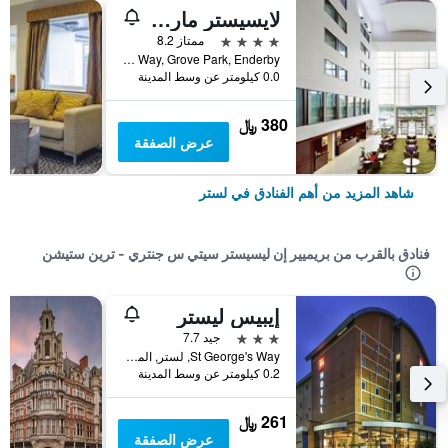
لايسيستر ماريوت هوتل
4 نجوم
ممتاز 8.2
Smith Way, Grove Park, Enderby, لستر, المملكة المتحدة
0.0 كيلومتر عن وسط المدينة
380 ﷼
عرض الصفقة
شاهد المزيد من أهم الفنادق في لستر
فنادق بالقرب من بريميير إن ليسيستر سيتي س جنتري - ترين ستيشن
إيبيس ليستر
3 نجوم
جيد 7.7
St George's Way, لستر, المملكة المتحدة
0.2 كيلومتر عن وسط المدينة
261 ﷼
عرض الصفقة