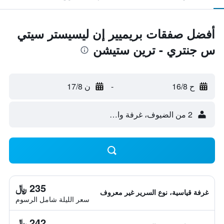
أفضل صفقات بريميير إن ليسيستر سيتي
س جنتري - ترين ستيشن
ح 16/8
-
ن 17/8
2 من الضيوف، غرفة واحدة
235 ﷼
غرفة قياسية، نوع السرير غير معروف
سعر الليلة شامل الرسوم
242 ﷼