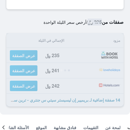
صفقات من
235 ﷼
/
أرخص سعر الليلة الواحدة
مزود
الإجمالي في الليلة
235 ﷼
عرض الصفقة
241 ﷼
عرض الصفقة
242 ﷼
عرض الصفقة
14 صفقة إضافية لـ بريميير إن ليسيستر سيتي س جنتري - ترين ستيشن
لمحة عن
التقييمات
فنادق مشابهة
الموقع
الأسئلة الشائعة