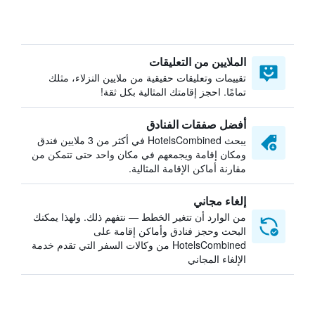
الملايين من التعليقات
تقييمات وتعليقات حقيقية من ملايين النزلاء، مثلك
تمامًا. احجز إقامتك المثالية بكل ثقة!
أفضل صفقات الفنادق
يبحث HotelsCombined في أكثر من 3 ملايين فندق
ومكان إقامة ويجمعهم في مكان واحد حتى تتمكن من
مقارنة أماكن الإقامة المثالية.
إلغاء مجاني
من الوارد أن تتغير الخطط — نتفهم ذلك. ولهذا يمكنك
البحث وحجز فنادق وأماكن إقامة على
HotelsCombined من وكالات السفر التي تقدم خدمة
الإلغاء المجاني