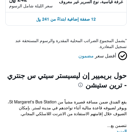
غرفة قياسية، نوع السرير غير معروف
سعر الليلة شامل الرسوم
12 صفقة إضافية ابتداءً من 241 ﷼
*
يشمل المجموع الضرائب المحلية المقدرة والرسوم المستحقة عند
تسجيل المغادرة.
أفضل سعر
مضمون
حول بريميير إن ليسيستر سيتي س جنتري
- ترين ستيشن
يقع الفندق ضمن مسافة قصيرة مشياً من St Margaret's Bus Station،
ويوفر لضيوفه قاعدة مثالية أثناء تواجدهم في مدينة لستر. بإمكان
الضيوف خلال إقامتهم الاستفادة من الانترنت اللاسلكي المجاني.
تتضمن بع...
المزيد