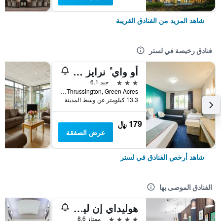
شاهد المزيد من الفنادق القريبة
فنادق رخيصة في لستر
أو واي ٔ نرايز هوت، ، أيه4 إن ليسيستر
3 نجوم
جيد 6.1
A46 Thrussington, Green Acres, لستر, المملكة المتحدة
13.3 كيلومتر عن وسط المدينة
179 ﷼
عرض الصفقة
شاهد أرخص الفنادق في لستر
الفنادق الموصى بها
هوليداي إن ليستر سيتي
4 نجوم
ممتاز 8.6