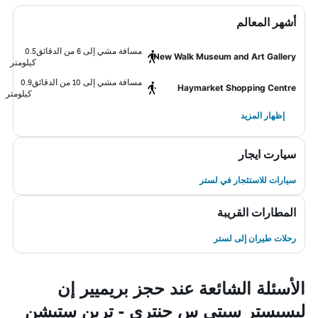
أشهر المعالم
مسافة مشي إلى 6 من الدقائق
0.5
New Walk Museum and Art Gallery
كيلومتر
مسافة مشي إلى 10 من الدقائق
0.9
Haymarket Shopping Centre
كيلومتر
إظهار المزيد
سيارت ايجار
سيارات للاستئجار في لستر
المطارات القريبة
رحلات طيران إلى لستر
الأسئلة الشائعة عند حجز بريميير إن
ليسيستر سيتي س جنتري - ترين ستيشن