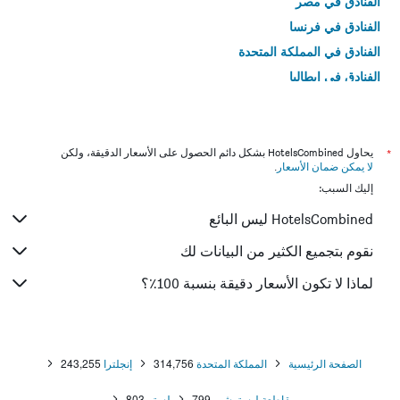
الفنادق في مصر
الفنادق في فرنسا
الفنادق في المملكة المتحدة
الفنادق في إيطاليا
الفنادق في تايلاند
*
يحاول HotelsCombined بشكل دائم الحصول على الأسعار الدقيقة، ولكن
لا يمكن ضمان الأسعار
.
إليك السبب:
HotelsCombined ليس البائع
نقوم بتجميع الكثير من البيانات لك
لماذا لا تكون الأسعار دقيقة بنسبة 100٪؟
الصفحة الرئيسية
المملكة المتحدة
314,756
إنجلترا
243,255
مقاطعة ليسترشير
799
لستر
803