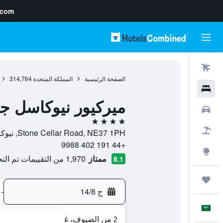
.com
رحلات طيران
الصفحة الرئيسية
المملكة المتحدة
314,764
فنادق
ميركيور نيوكاسل 
سيارات
4 نجوم
حزم العروض
Stone Cellar Road, NE37 1PH, نيوكاسل, إنجلترا, المملكة المتحدة
+44 191 402 9988
استكشاف
ممتاز
1,970 من التقييمات تم التحقق منها
8.1
رحلات
ج 14/8
-
العَرَبِيَّة
2 من الضيوف، غرفة واحدة