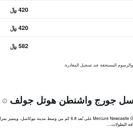
420 ﷼
420 ﷼
582 ﷼
والرسوم المستحقة عند تسجيل المغادرة.
اسل جورج واشنطن هوتل جولف
يقع فندق Mercure Newcastle George Washington Golf & Spa على بُعد .8