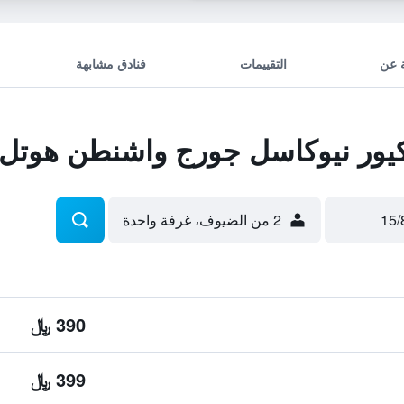
 عن
التقييمات
فنادق مشابهة
يور نيوكاسل جورج واشنطن هوتل
2 من الضيوف، غرفة واحدة
390 ﷼
399 ﷼