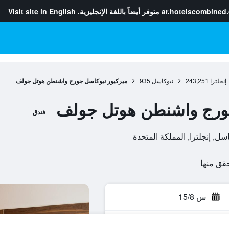
ar.hotelscombined
متوفر أيضاً باللغة الإنجليزية.
Visit site in English
إنجلترا
243,251
نيوكاسل
935
ميركيور نيوكاسل جورج واشنطن هوتل جولف
جورج واشنطن هوتل جولف
فندق
س 15/8