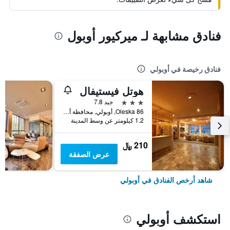
فنادق مشابهة لـ ميركيور أوبول
فنادق رخيصة في أوبولي
هوتل فيستيفال
3 نجوم
جيد 7.8
86 Oleska, أوبولي, محافظة أوبول, بولندا
1.2 كيلومتر عن وسط المدينة
210 ﷼
عرض الصفقة
شاهد أرخص الفنادق في أوبولي
استكشف أوبولي