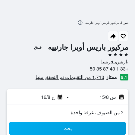
صور لـ مركيور باريس أوبرا جارنييه
مركيور باريس أوبرا جارنييه
فندق
4 نجوم
باريس، فرنسا
+33 1 43 87 35 50
ممتاز
1,713 من التقييمات تم التحقق منها
8.1
س 15/8
-
ح 16/8
2 من الضيوف، غرفة واحدة
بحث