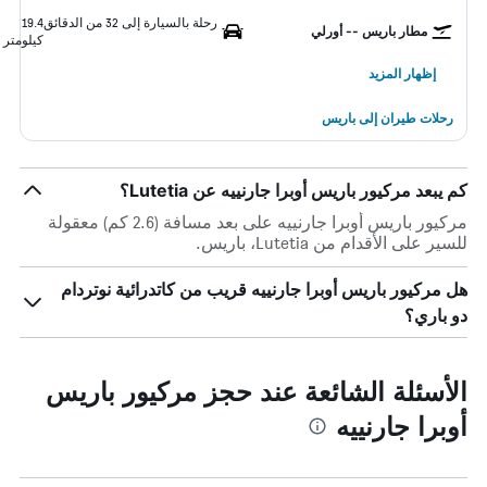
رحلة بالسيارة إلى 32 من الدقائق
19.4
مطار باريس -- أورلي
كيلومتر
إظهار المزيد
رحلات طيران إلى باريس
كم يبعد مركيور باريس أوبرا جارنييه عن Lutetia؟
مركيور باريس أوبرا جارنييه على بعد مسافة (2.6 كم) معقولة
للسير على الأقدام من Lutetia، باريس.
هل مركيور باريس أوبرا جارنييه قريب من كاتدرائية نوتردام
دو باري؟
الأسئلة الشائعة عند حجز مركيور باريس
أوبرا جارنييه