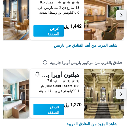
5 نجوم
ممتاز 8.5
13 شارع دي لا بيه, باريس, فرنسا
0.0 كيلومتر عن وسط المدينة
1,442 ﷼
عرض
الصفقة
شاهد المزيد من أهم الفنادق في باريس
فنادق بالقرب من مركيور باريس أوبرا جارنييه
هيلتون أوبرا باريس
4 نجوم
جيد 7.6
108 Rue Saint Lazare, باريس, فرنسا
0.1 كيلومتر عن وسط المدينة
1,270 ﷼
عرض
الصفقة
شاهد المزيد من الفنادق القريبة