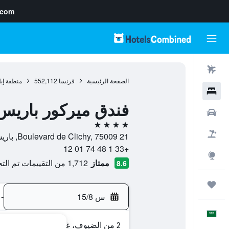
.com
رحلات طيران
الصفحة الرئيسية
فرنسا
552,112
منطقة إي
فنادق
فندق ميركور باريس 
سيارات
4 نجوم
حزم العروض
21 Boulevard de Clichy, 75009, باريس, فرنسا
+33 1 48 74 01 12
استكشاف
ممتاز
1,712 من التقييمات تم التحقق منها
8.6
رحلات
س 15/8
-
العَرَبِيَّة
2 من الضيوف، غرفة واحدة