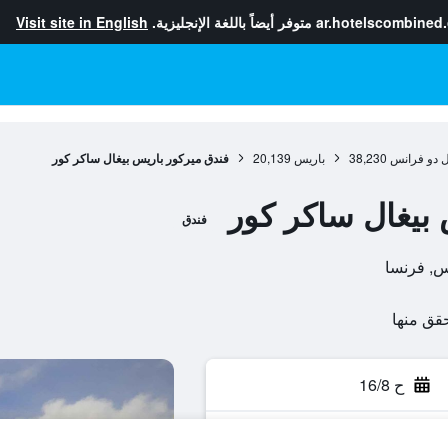
ar.hotelscombined
متوفر أيضاً باللغة الإنجليزية.
Visit site in English
ل دو فرانس
38,230
باريس
20,139
فندق ميركور باريس بيغال ساكر كور
بيغال ساكر كور
فندق
ح 16/8