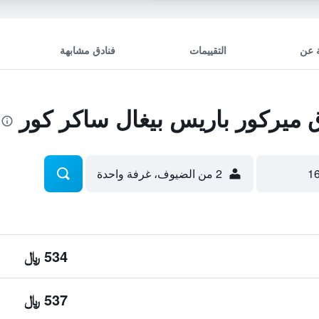
 عن
التقييمات
فنادق مشابهة
ميركور باريس بيغال ساكر كور
2 من الضيوف، غرفة واحدة
534 ﷼
537 ﷼