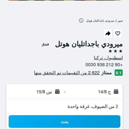
صور لـ ميرودي باجداتليان هوتل
ميرودي باجداتليان هوتل
فندق
3 نجوم
اسطنبول، تركيا
+90 212 936 0030
ممتاز
2,822 من التقييمات تم التحقق منها
9.1
ج 14/8
-
س 15/8
2 من الضيوف، غرفة واحدة
بحث