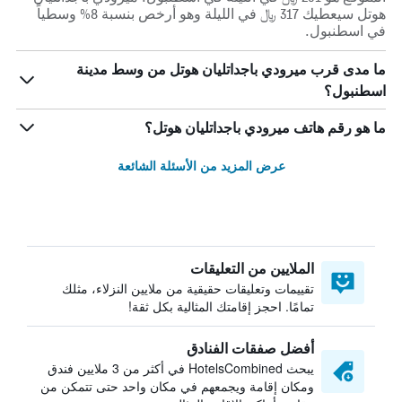
هوتل سيعطيك 317 ﷼ في الليلة وهو أرخص بنسبة 8% وسطياً
في اسطنبول.
ما مدى قرب ميرودي باجداتليان هوتل من وسط مدينة
اسطنبول؟
ما هو رقم هاتف ميرودي باجداتليان هوتل؟
عرض المزيد من الأسئلة الشائعة
الملايين من التعليقات
تقييمات وتعليقات حقيقية من ملايين النزلاء، مثلك
تمامًا. احجز إقامتك المثالية بكل ثقة!
أفضل صفقات الفنادق
يبحث HotelsCombined في أكثر من 3 ملايين فندق
ومكان إقامة ويجمعهم في مكان واحد حتى تتمكن من