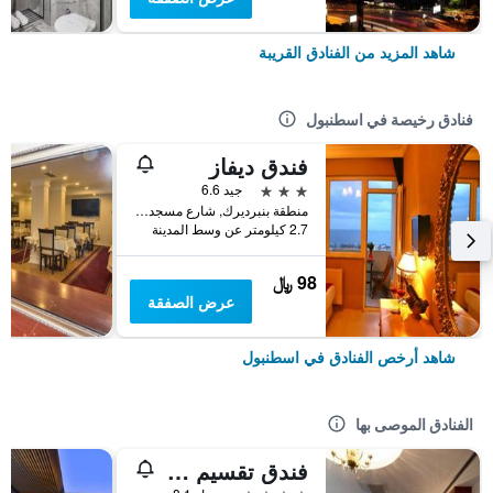
شاهد المزيد من الفنادق القريبة
فنادق رخيصة في اسطنبول
فندق ديفاز
3 نجوم
جيد 6.6
منطقة بنبرديرك, شارع مسجد كاتب سنان رقم 31, اسطنبول, تركيا
2.7 كيلومتر عن وسط المدينة
98 ﷼
عرض الصفقة
شاهد أرخص الفنادق في اسطنبول
الفنادق الموصى بها
فندق تقسيم متروبارك