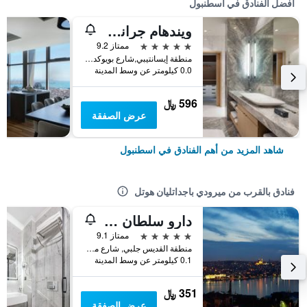
أفضل الفنادق في اسطنبول
ويندهام جراند إسطنبول ليفينت
5 نجوم
ممتاز 9.2
منطقة إيسانتيبي,شارع بويوكديري 177-183 شيشلي, اسطنبول, تركيا
0.0 كيلومتر عن وسط المدينة
596 ﷼
عرض الصفقة
شاهد المزيد من أهم الفنادق في اسطنبول
فنادق بالقرب من ميرودي باجداتليان هوتل
دارو سلطان هوتيلز غالاتا
5 نجوم
ممتاز 9.1
منطقة القديس جلبي, شارع مسروتييت رقم 108 سيسهاني/بيوغلو, اسطنبول, تركيا
0.1 كيلومتر عن وسط المدينة
351 ﷼
عرض الصفقة