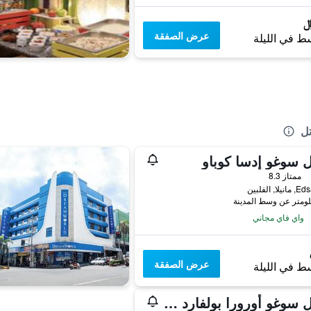
عرض الصفقة
ط في الليلة
تل
 سوغو إدسا كوباو
ممتاز 8.3
واي فاي مجاني
عرض الصفقة
ط في الليلة
هوتل سوغو أورورا بولفارد - كوباو