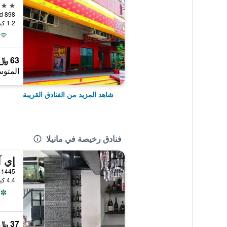
2 نجمتين
898 Aurora Boulevard, مانيلا, الفلبين
1.2 كيلومتر عن وسط المدينة
63 ﷼
المتوس
شاهد المزيد من الفنادق القريبة
فنادق رخيصة في مانيلا
إي آ
1445 Balagtas Barangay La Paz, مانيلا, الفلبين
4.4 كيلومتر عن وسط المدينة
37 ﷼