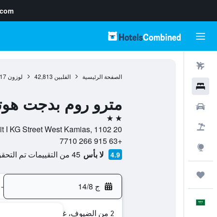
.com
رحلات طيران
الصفحة الرئيسية
الفلبين
42,813
لوزون
17
فنادق
مترو روم بدجت هوت
سيارات
2 نجمتين
حزم العروض
20 Unit I KG Street West Kamias, 1102, مانيلا, مترو مانيلا, الفلبين
+63 915 266 7710
استكشاف
لا بأس
45 من التقييمات تم التحقق منها
4.9
رحلات
ج 14/8
-
العَرَبِيَّة
2 من الضيوف، غرفة واحدة