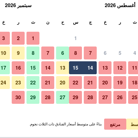
أغسطس 2026
سبتمبر 2026
ث
ث
ر
خ
ج
س
ح
ن
ث
ر
خ
3
2
1
1
10
9
8
7
6
8
7
6
5
4
17
16
15
14
13
15
14
13
12
11
عرض الأسعار
24
23
22
21
20
22
21
20
19
18
30
29
28
27
29
28
27
26
25
عرض الأسعار
عرض الأسعار
سط
مرتفع
بناءً على متوسط أسعار الفنادق ذات الثلاث نجوم.