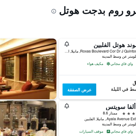
ترو روم بدجت هوتل
وند هوتل الفلبين
Roxas Boulevard Cor Dr J Quintos St, 0, مانيلا, الفلبين
واي فاي مجاني
مكيف هواء
ط في الليلة
عرض الصفقة
ألفا سويتس
ممتاز 8.6
واي فاي مجاني
موقف السيارات