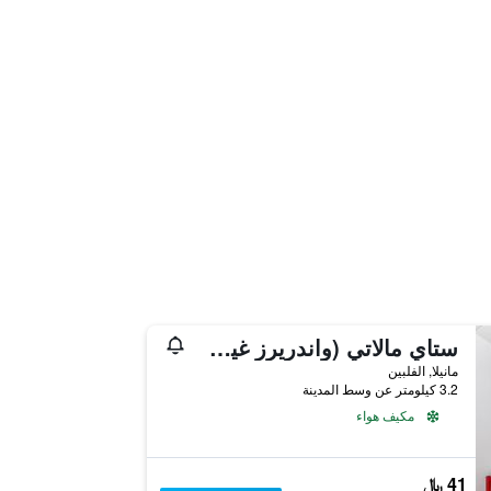
ستاي مالاتي (واندريرز غيست خاوس)
مانيلا, الفلبين
3.2 كيلومتر عن وسط المدينة
مكيف هواء
41 ﷼