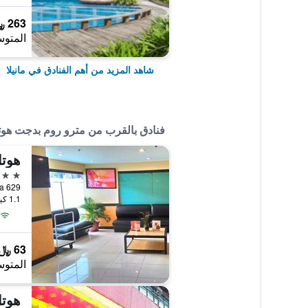
263 ﷼
المتوس
شاهد المزيد من أهم الفنادق في مانيلا
فنادق بالقرب من مترو روم بدجت هو
هوتل
2 نجمتين
629 Edsa, مانيلا, الفلبين
1.1 كيلومتر عن وسط المدينة
63 ﷼
المتوس