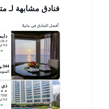
فنادق مشابهة لـ م
أفضل الفنادق في مانيلا
دايم
0.0 كيلومتر عن وسط المدينة
344 ﷼
المتوس
ذي 
5 نجوم
7232 Ayala Avenue Ext., مانيلا, الفلبين
0.0 كيلومتر عن وسط المدينة