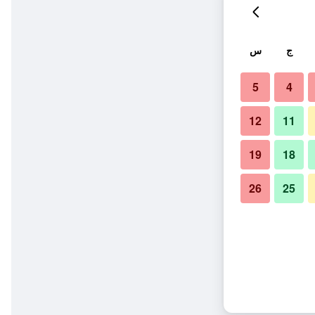
ج
س
5
4
12
11
19
18
26
25