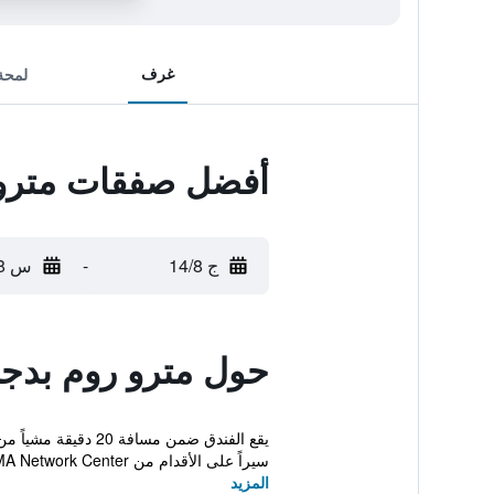
غرف
لمحة
أفضل صفقات مترو
ج 14/8
-
س 15/8
حول مترو روم بدج
سيراً على الأقدام من GMA Network Center.
المزيد