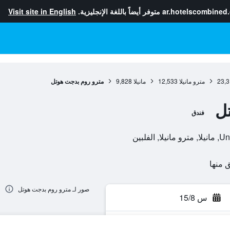
ar.hotelscombined
متوفر أيضاً باللغة الإنجليزية.
Visit site in English
23,3
مترو مانيلا
12,533
مانيلا
9,828
مترو روم بدجت هوتل
ل
فندق
صور لـ مترو روم بدجت هوتل
س 15/8