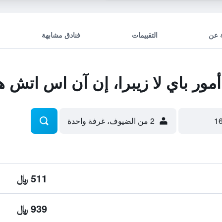
 عن
التقييمات
فنادق مشابهة
ر باي لا زيبرا، إن آن اس اتش ه
2 من الضيوف، غرفة واحدة
511 ﷼
939 ﷼