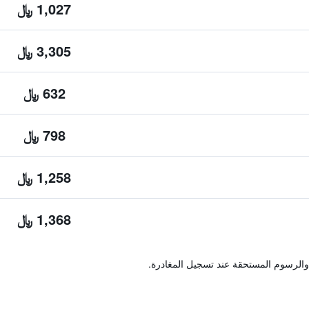
1,027 ﷼
3,305 ﷼
632 ﷼
798 ﷼
1,258 ﷼
1,368 ﷼
والرسوم المستحقة عند تسجيل المغادرة.