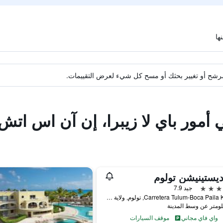
ة مرشح أو تغيير بحثك أو مسح كل شيء لعرض التقييمات.
 أمور باي لا زيبرا، إن آن اس اتش
يستينيشن تولوم
جيد 7.9
Carretera Tulum-Boca Paila Km.10, تولوم, ولاية كينتانا رو, المكسيك
واي فاي مجاني
موقف السيارات