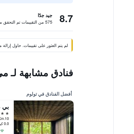
8.7
جيد جدًا
575 من التقييمات تم التحقق منها
لم يتم العثور على تقييمات. حاول إزال
فنادق مشابهة لـ مي
أفضل الفنادق في تولوم
بي د
5 نجوم
0.0 كيلومتر عن وسط المدينة