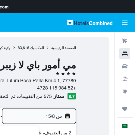
.com
رحلات طيران
الصفحة الرئيسية
المكسيك
83,616
ولاية كي
فنادق
مي أمور باي لا زيب
سيارات
4 نجوم
حزم العروض
Carretera Tulum Boca Paila Km 4 1, 77780, تولوم, ولاية كينتانا
+52 984 115 4728
استكشاف
ممتاز
575 من التقييمات تم التحقق منها
8.7
رحلات
س 15/8
-
العَرَبِيَّة
2 من الضيوف، غرفة واحدة