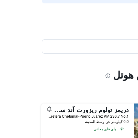
 هوتل
دريمز تولوم ريزورت آند سبا - بسعر شامل جميع الخدمات
Carretera Chetumal-Puerto Juarez KM 236.7 No.1, تولوم, ولاية كينتانا رو, المكسيك
0.0 كيلومتر عن وسط المدينة
واي فاي مجاني