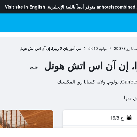
ar.hotelscombined
متوفر أيضاً باللغة الإنجليزية.
Visit site in English
نتانا رو
20,378
تولوم
5,010
مي أمور باي لا زيبرا، إن آن اس اتش هوتل
را، إن آن اس اتش هوتل
فندق
 رو, المكسيك
ح 16/8