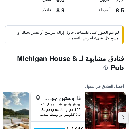
8.9
8.5
أصدقاء
عائلات
لم يتم العثور على تقييمات. حاول إزالة مرشح أو تغيير بحثك أو
مسح كل شيء لعرض التقييمات.
فنادق مشابهة لـ Michigan House &
Pub
أفضل الفنادق في سيول
ذا وستين جوسون سول
5 نجوم
ممتاز 9.3
106, Sogong-ro, Jung-gu, سيول, كوريا الجنوبية
0.0 كيلومتر عن وسط المدينة
1,447 ﷼