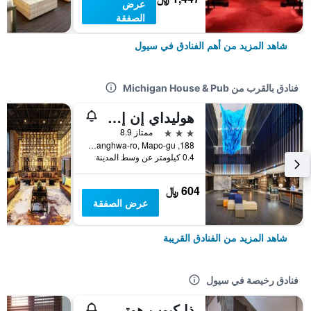
عرض
الصفقة
شاهد المزيد من أهم الفنادق في سيول
فنادق بالقرب من Michigan House & Pub
هوليداي إن إكسبرس سول هونجداي باي آيتش جي
3 نجوم
ممتاز 8.9
188, Yanghwa-ro, Mapo-gu, سيول, كوريا الجنوبية
0.4 كيلومتر عن وسط المدينة
604 ﷼
عرض الصفقة
شاهد المزيد من الفنادق القريبة
فنادق رخيصة في سيول
ذا كيوب هوتل - دار ضيافة