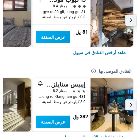
تقييم فئة 3
ممتاز 8.4
31, Toegye-ro 20-gil, Jung-gu, سيول, كوريا الجنوبية
0.8 كيلومتر عن وسط المدينة
81 ﷼
عرض الصفقة
شاهد أرخص الفنادق في سيول
الفنادق الموصى بها
إيبيس ستايلز أمباسادور سيول غانغنام
3 نجوم
ممتاز 8.2
431, Samseong-ro, Gangnam-gu, سيول, كوريا الجنوبية
8.0 كيلومتر عن وسط المدينة
382 ﷼
عرض الصفقة