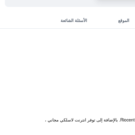
الموقع
الأسئلة الشائعة
يقع هذا الفندق في مدينة ريو دي جانيرو ضمن مسافة قصيرة سيراً على الأقدام من أماكن الجذب السياحي القريبة، مثل Riocentro. بالإضافة إلى توفر انترنت لاسلكي مجاني ،