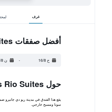
غرف
لمحة
أفضل صفقات Midas Rio Suites
ح 16/8
-
ن 17/8
حول Midas Rio Suites
سونا ومسبح خارجي.