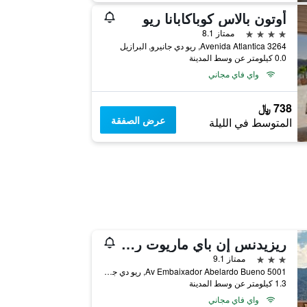
أوتون بالاس كوباكابانا ريو
4 نجوم
ممتاز 8.1
Avenida Atlantica 3264, ريو دي جانيرو, البرازيل
0.0 كيلومتر عن وسط المدينة
واي فاي مجاني
738 ﷼
عرض الصفقة
المتوسط في الليلة
ريزيدنس إن باي ماريوت ريو دي جانيرو بارا دا تيجوكا
3 نجوم
ممتاز 9.1
Av Embaixador Abelardo Bueno 5001, ريو دي جانيرو, البرازيل
1.3 كيلومتر عن وسط المدينة
واي فاي مجاني