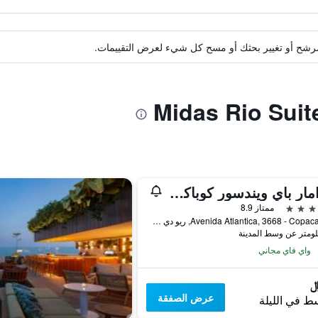
ة مرشح أو تغيير بحثك أو مسح كل شيء لعرض التقييمات.
ميرامار باي ويندسور كوباكابانا
ممتاز 8.9
Avenida Atlantica, 3668 - Copacabana, ريو دي جانيرو, البرازيل
واي فاي مجاني
عرض الصفقة
ط في الليلة