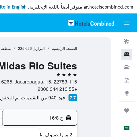
ar.hotelscombined.com
متوفر أيضاً باللغة الإنجليزية.
site in English
رحلات طيران
الصفحة الرئيسية
البرازيل
225,626
منطقة 
فنادق
Midas Rio Suites
سيارات
4 نجوم
حزم العروض
Estrada Dos Bandeirantes 6265, Jacarepagua, 15, 22783-115, ر
+55 213 344 2300
استكشاف
جيد
940 من التقييمات تم التحقق منها
7.7
رحلات
ح 16/8
-
العَرَبِيَّة
2 من الضيوف، غرفة واحدة