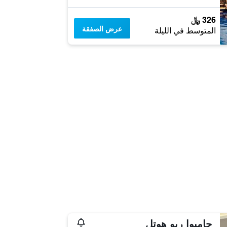
326 ﷼
عرض الصفقة
المتوسط في الليلة
جامبوا ريو هوتل