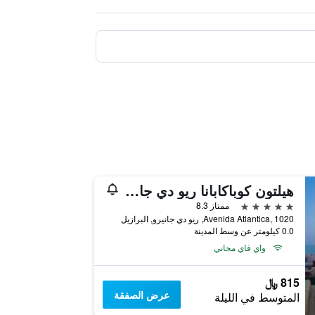
هيلتون كوباكابانا ريو دي جانيرو
5 نجوم
ممتاز 8.3
Avenida Atlantica, 1020, ريو دي جانيرو, البرازيل
0.0 كيلومتر عن وسط المدينة
واي فاي مجاني
815 ﷼
عرض الصفقة
المتوسط في الليلة