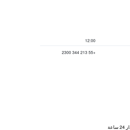
12:00
+55 213 344 2300
اعة