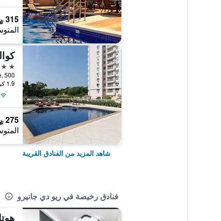
315 ﷼
المتوس
3 نجوم
llende, 500
1.9 كيلومتر عن وسط المدينة
275 ﷼
المتوس
شاهد المزيد من الفنادق القريبة
فنادق رخيصة في ريو دي جانيرو
هوتل