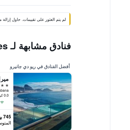
لم يتم العثور على تقييمات. حاول إزال
فنادق مشابهة لـ Midas Rio Suites
أفضل الفنادق في ريو دي جانيرو
5 نجوم
0.0 كيلومتر عن وسط المدينة
745 ﷼
المتوس