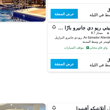
عرض الصفقة
ط في الليلة
كواليتي ريو دي جانيرو بارّا دا تيجوكا
ممتاز 8.7
Av Salvador A, ريو دي جانيرو, البرازيل
واي فاي مجاني
موقف السيارات
عرض الصفقة
ط في الليلة
 أتلانتيكو أفينيدا