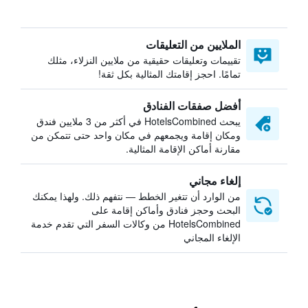
الملايين من التعليقات
تقييمات وتعليقات حقيقية من ملايين النزلاء، مثلك
تمامًا. احجز إقامتك المثالية بكل ثقة!
أفضل صفقات الفنادق
يبحث HotelsCombined في أكثر من 3 ملايين فندق
ومكان إقامة ويجمعهم في مكان واحد حتى تتمكن من
مقارنة أماكن الإقامة المثالية.
إلغاء مجاني
من الوارد أن تتغير الخطط — نتفهم ذلك. ولهذا يمكنك
البحث وحجز فنادق وأماكن إقامة على
HotelsCombined من وكالات السفر التي تقدم خدمة
الإلغاء المجاني