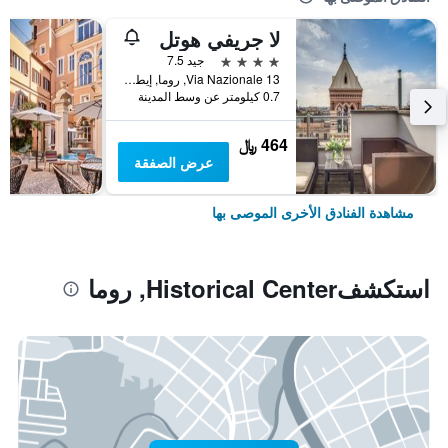
لا جريفي هوتل
4 نجوم
جيد 7.5
Via Nazionale 13, روما, إيطاليا
0.7 كيلومتر عن وسط المدينة
464 ﷼
عرض الصفقة
مشاهدة الفنادق الأخرى الموصى بها
استكشفHistorical Center, روما