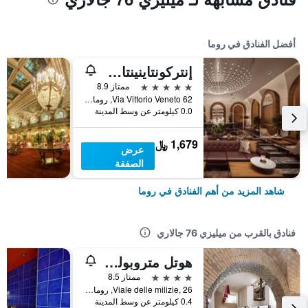
أفضل الفنادق في روما
إنتركونتاينينتال روم أمباسشياتوري بالاس باي آيتش جي
5 نجوم
ممتاز 8.9
Via Vittorio Veneto 62, روما, إيطاليا
0.0 كيلومتر عن وسط المدينة
1,679 ﷼
عرض
الصفقة
شاهد المزيد من أهم الفنادق في روما
فنادق بالقرب من ميليزي 76 جالاري
هوتل متروبوليس
4 نجوم
ممتاز 8.5
Viale delle milizie, 26, روما, إيطاليا
0.4 كيلومتر عن وسط المدينة