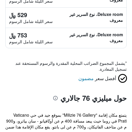
سعر الليلة شامل الرسوم
529 ﷼
Deluxe room، نوع السرير غير
معروف
سعر الليلة شامل الرسوم
753 ﷼
Deluxe room، نوع السرير غير
معروف
سعر الليلة شامل الرسوم
*
يشمل المجموع الضرائب المحلية المقدرة والرسوم المستحقة عند
تسجيل المغادرة.
أفضل سعر
مضمون
حول ميليزي 76 جالاري
يتمتع مكان إقامة "Milizie 76 Gallery" بموقع جيد في حي Vaticano
Prati في روما حيث يبعد مسافة 400 م عن أوتّافيانو - سان بياترو، و900
م عن متاحف الفاتيكان، و700 م عن لى بانتو. يقع مكان الإقامة هذا ضمن