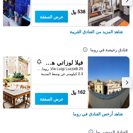
538 ﷼
عرض الصفقة
شاهد المزيد من الفنادق القريبة
فنادق رخيصة في روما
فيلا لوزاتي هوستل
25 Via Luigi Luzzatti, روما, إيطاليا
2.3 كيلومتر عن وسط المدينة
162 ﷼
عرض الصفقة
شاهد أرخص الفنادق في روما
الفنادق الموصى بها