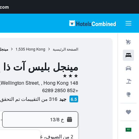
.com
رحلات طيران
الصفحة الرئيسية
Hong Kong
1,535
مينجل
فنادق
مينجل بليس آت ذا إ
سيارات
3 نجوم
حزم العروض
148 Wellington Street, , Hong Kong, هونغ كونغ
+852 2850 6289
استكشاف
جيد
316 من التقييمات تم التحقق منها
6.5
رحلات
خ 13/8
-
العَرَبِيَّة
2 من الضيوف، غرفة واحدة