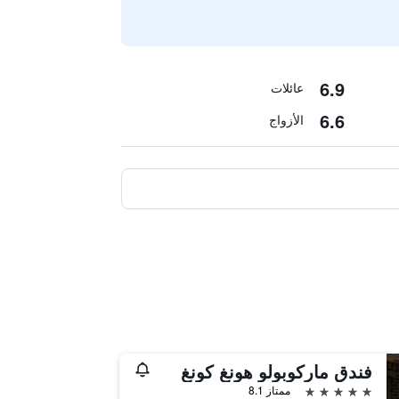
6.9
عائلات
6.6
الأزواج
فندق ماركوبولو هونغ كونغ
5 نجوم
ممتاز 8.1