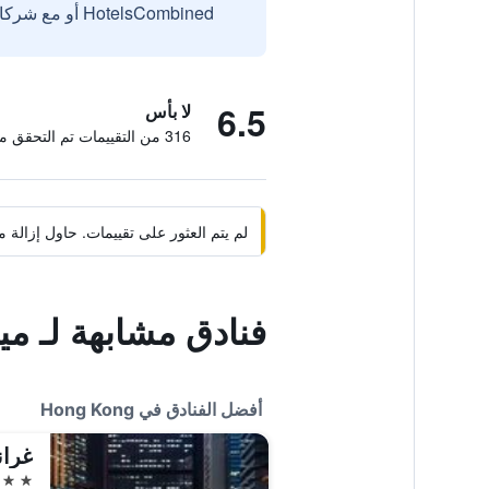
HotelsCombined أو مع شركائنا الخارجيين الموثوقين.
6.5
لا بأس
316 من التقييمات تم التحقق منها
لم يتم العثور على تقييمات. حاول إزال
فنادق مشابهة لـ مي
أفضل الفنادق في Hong Kong
غران
5 نجوم