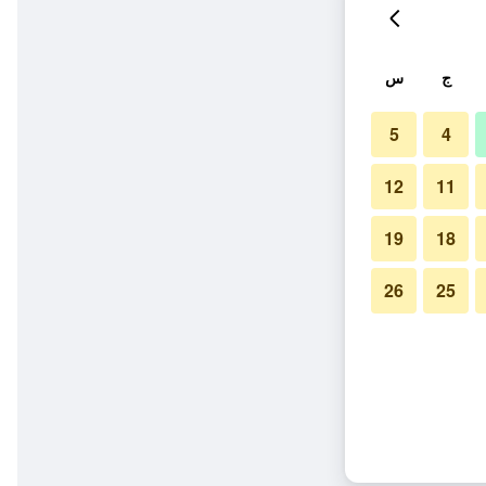
ج
س
5
4
12
11
19
18
26
25