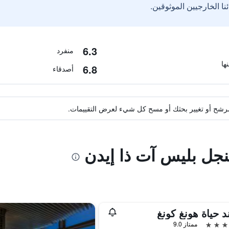
6.3
منفرد
6.8
أصدقاء
ة مرشح أو تغيير بحثك أو مسح كل شيء لعرض التقييمات.
نجل بليس آت ذا إيدن
د حياة هونغ كونغ
ممتاز 9.0