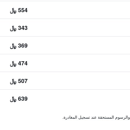
554 ﷼
343 ﷼
369 ﷼
474 ﷼
507 ﷼
639 ﷼
والرسوم المستحقة عند تسجيل المغادرة.