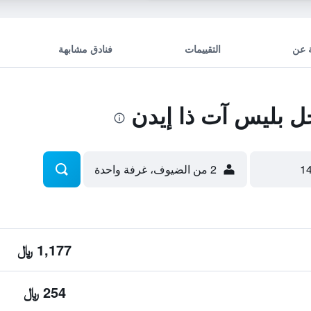
 عن
التقييمات
فنادق مشابهة
 بليس آت ذا إيدن
2 من الضيوف، غرفة واحدة
1,177 ﷼
254 ﷼