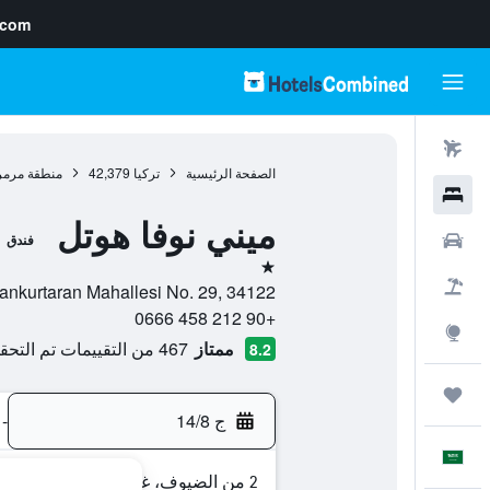
.com
رحلات طيران
الصفحة الرئيسية
تركيا
42,379
منطقة مرمر
فنادق
ميني نوفا هوتل
سيارات
فندق
نجمة واحدة
حزم العروض
Cankurtaran Mahallesi No. 29, 34122, اسطنبول, محافظة إسطنبول, تر
+90 212 458 0666
استكشاف
ممتاز
467 من التقييمات تم التحقق منها
8.2
رحلات
ج 14/8
-
العَرَبِيَّة
2 من الضيوف، غرفة واحدة