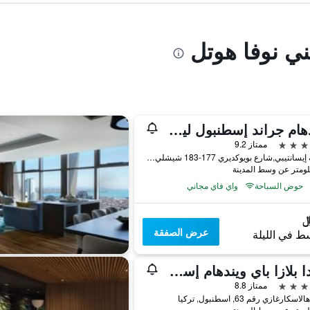
ني نوفا هوتل
ويندهام جراند إسطنبول ليفينت
ممتاز 9.2
منطقة إيسانتيبي,شارع بويوكديري 177-183 شيشلي, اسطنبول, تركيا
حوض السباحة
واي فاي مجاني
عرض الصفقة
ط في الليلة
رمادا بلازا باي ويندهام إسطنبول سيتي سنتر
ممتاز 8.8
كارغازي رقم 63, اسطنبول, تركيا