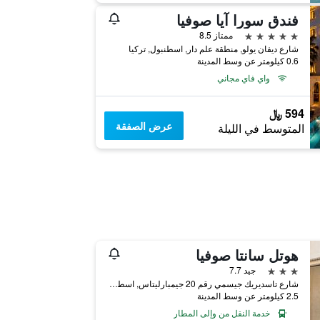
فندق سورا آيا صوفيا
5 نجوم
ممتاز 8.5
شارع ديفان يولو, منطقة علم دار, اسطنبول, تركيا
0.6 كيلومتر عن وسط المدينة
واي فاي مجاني
594 ﷼
عرض الصفقة
المتوسط في الليلة
هوتل سانتا صوفيا
3 نجوم
جيد 7.7
شارع تاسديريك جيسمي رقم 20 جيمبارليتاس, اسطنبول, تركيا
2.5 كيلومتر عن وسط المدينة
خدمة النقل من وإلى المطار