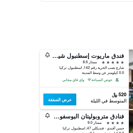
فندق ماريوت إسطنبول شيشلي
5 نجوم
ممتاز 8.6
شارع نصب الحرية رقم 142, اسطنبول, تركيا
0.0 كيلومتر عن وسط المدينة
حوض السباحة
واي فاي مجاني
520 ﷼
عرض الصفقة
المتوسط في الليلة
فنادق متروبوليتان البوسفور - فئة خاصة
4 نجوم
ممتاز 9.0
حسن أفندي - فنديكلي 47, اسطنبول, تركيا
0.0 كيلومتر عن وسط المدينة