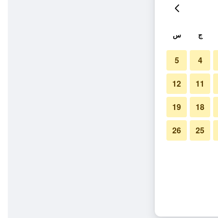
ج
س
5
4
12
11
19
18
26
25