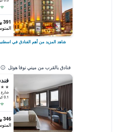
391 ﷼
المتوس
شاهد المزيد من أهم الفنادق في اسطنب
فنادق بالقرب من ميني نوفا هوتل
4 نجوم
شارع أهيركا
0.1 كيلومتر عن وسط المدينة
346 ﷼
المتوس