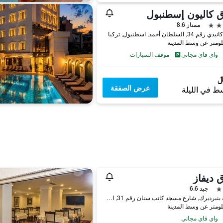
 كاليون إسطنبول
ممتاز 8.6
3, السلطان أحمد, اسطنبول, تركيا
واي فاي مجاني
موقف السيارات
عرض الصفقة
ط في الليلة
 ديفاز
جيد 6.6
منطقة بنبرديرك, شارع مسجد كاتب سنان رقم 31, اسطنبول, تركيا
واي فاي مجاني