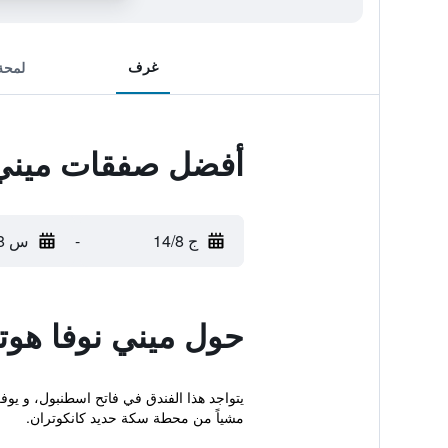
غرف
لمحة
أفضل صفقات ميني 
ج 14/8
-
س 15/8
حول ميني نوفا هوت
يتواجد هذا الفندق في فاتح اسطنبول، و يو
مشياً من محطة سكة حديد كانكوتران.