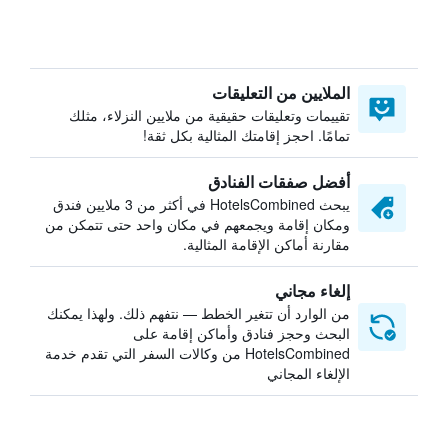
الملايين من التعليقات
تقييمات وتعليقات حقيقية من ملايين النزلاء، مثلك
تمامًا. احجز إقامتك المثالية بكل ثقة!
أفضل صفقات الفنادق
يبحث HotelsCombined في أكثر من 3 ملايين فندق
ومكان إقامة ويجمعهم في مكان واحد حتى تتمكن من
مقارنة أماكن الإقامة المثالية.
إلغاء مجاني
من الوارد أن تتغير الخطط — نتفهم ذلك. ولهذا يمكنك
البحث وحجز فنادق وأماكن إقامة على
HotelsCombined من وكالات السفر التي تقدم خدمة
الإلغاء المجاني