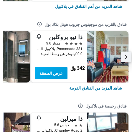
شاهد المزيد من أهم الفنادق في بلاكبول
فنادق بالقرب من موجيتوس جروب هوتل بلاك بول
ذا نيو بروكلين
4 نجوم
ممتاز 9.6
381 Promenade, بلاكبول, المملكة المتحدة
0.0 كيلومتر عن وسط المدينة
342 ﷼
عرض الصفقة
شاهد المزيد من الفنادق القريبة
فنادق رخيصة في بلاكبول
ذا ميرلين
2 نجمتين
لا بأس 5.6
2 Charnley Road, بلاكبول, المملكة المتحدة