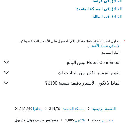
الفنادق في فرنسا
الفنادق في المملكة المتحدة
الفنادق في إيطاليا
الفنادق في تايلاند
*
يحاول HotelsCombined بشكل دائم الحصول على الأسعار الدقيقة، ولكن
لا يمكن ضمان الأسعار
.
إليك السبب:
HotelsCombined ليس البائع
نقوم بتجميع الكثير من البيانات لك
لماذا لا تكون الأسعار دقيقة بنسبة 100٪؟
الصفحة الرئيسية
المملكة المتحدة
314,761
إنجلترا
243,260
لانكشاير
2,972
بلاكبول
1,885
موجيتوس جروب هوتل بلاك بول