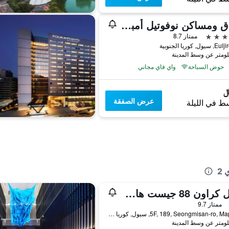
فنادق ومساكن نوفوتيل أمباسادور سيول دونغديمون
ممتاز 8.7
حوض السباحة
واي فاي مجاني
عرض الصفقة
ط في الليلة
2
سول كراون 88 جيست هاوس - للضيوف الأجانب فقط
فئة 2
ممتاز 9.7
5F, 189, Seongmisan-ro, Mapo-gu, سيول, كوريا الجنوبية