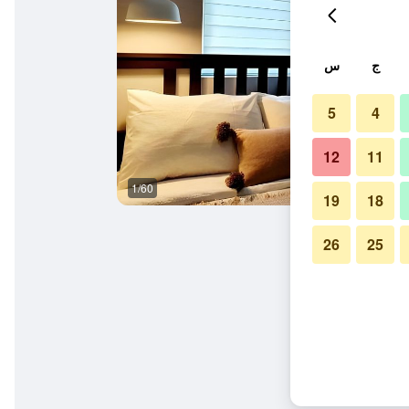
ج
س
5
4
12
11
1/60
المظهر الخارجي
19
18
26
25