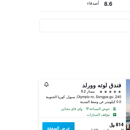
8.6
أصدقاء
فندق لوته وورلد
5 نجوم
ممتاز 9.2
240, Olympic-ro, Songpa-gu, سيول, كوريا الجنوبية
0.0 كيلومتر عن وسط المدينة
حوض السباحة
واي فاي مجاني
موقف السيارات
814 ﷼
عرض الصفقة