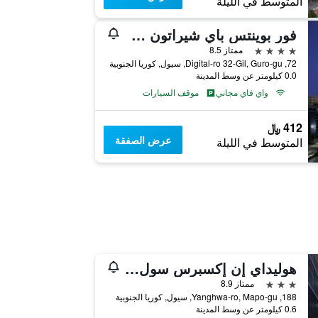
المتوسط في الليلة
فور بوينتس باي شيراتون سول، جورو
4 نجوم
ممتاز 8.5
72, Digital-ro 32-Gil, Guro-gu, سيول, كوريا الجنوبية
0.0 كيلومتر عن وسط المدينة
واي فاي مجاني
موقف السيارات
412 ﷼
عرض الصفقة
المتوسط في الليلة
هوليداي إن إكسبرس سول هونجداي باي آيتش جي
3 نجوم
ممتاز 8.9
188, Yanghwa-ro, Mapo-gu, سيول, كوريا الجنوبية
0.6 كيلومتر عن وسط المدينة