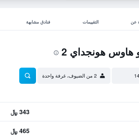
 عن
التقييمات
فنادق مشابهة
هاوس هونجداي 2
2 من الضيوف، غرفة واحدة
343 ﷼
465 ﷼