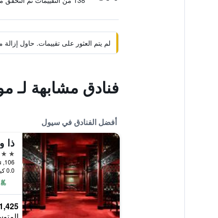
138 من التقييمات تم التحقق منها
لم يتم العثور على تقييمات. حاول إزال
فنادق مشابهة لـ مو
أفضل الفنادق في سيول
ذا 
5 نجوم
106, Sogong-ro, Jung-gu, سيول, كوريا الجنوبية
0.0 كيلومتر عن وسط المدينة
1,425 ﷼
المتوس