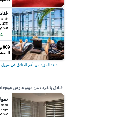
5 نجوم
238 Euljiro, سيول, كوريا الجنوبية
0.0 كيلومتر عن وسط المدينة
809 ﷼
المتوس
شاهد المزيد من أهم الفنادق في سيول
فنادق بالقرب من مونو هاوس هونجداي 
تقييم 
0.2 كيلومتر عن وسط المدينة