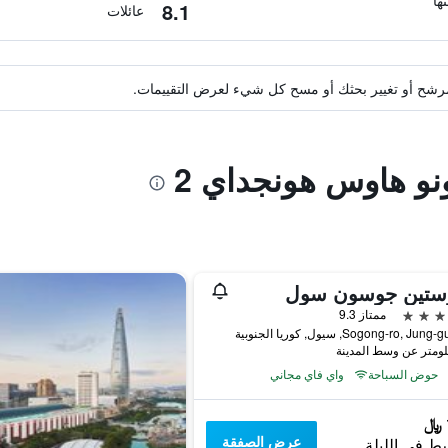
8.1
عائلات
ة مرشح أو تغيير بحثك أو مسح كل شيء لعرض التقييمات.
نو هاوس هونجداي 2
وستين جوسون سول
ممتاز 9.3
حوض السباحة
واي فاي مجاني
عرض الصفقة
ط في الليلة