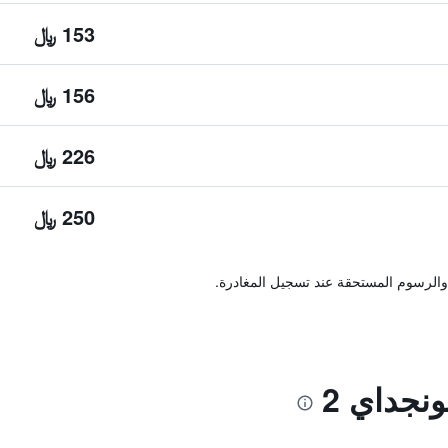
153 ﷼
156 ﷼
226 ﷼
250 ﷼
والرسوم المستحقة عند تسجيل المغادرة.
نجداي 2