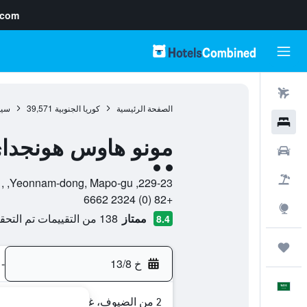
.com
رحلات طيران
الصفحة الرئيسية
كوريا الجنوبية
39,571
سي
فنادق
مونو هاوس هونجداي
سيارات
تقييم فئة 2
حزم العروض
229-23, Yeonnam-dong, Mapo-gu, , سيول, Seoul, كوريا الجنوبية
+82 (0) 2324 6662
استكشاف
ممتاز
138 من التقييمات تم التحقق منها
8.4
رحلات
خ 13/8
-
العَرَبِيَّة
2 من الضيوف، غرفة واحدة