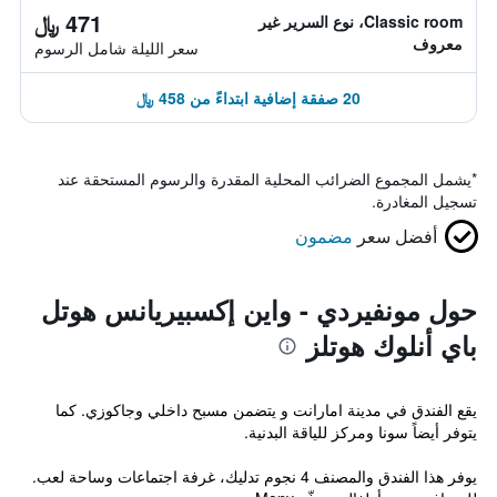
471 ﷼
Classic room، نوع السرير غير
معروف
سعر الليلة شامل الرسوم
20 صفقة إضافية ابتداءً من 458 ﷼
*
يشمل المجموع الضرائب المحلية المقدرة والرسوم المستحقة عند
تسجيل المغادرة.
أفضل سعر
مضمون
حول مونفيردي - واين إكسبيريانس هوتل
باي أنلوك هوتلز
يقع الفندق في مدينة امارانت و يتضمن مسبح داخلي وجاكوزي. كما
يتوفر أيضاً سونا ومركز للياقة البدنية.
يوفر هذا الفندق والمصنف 4 نجوم تدليك، غرفة اجتماعات وساحة لعب.