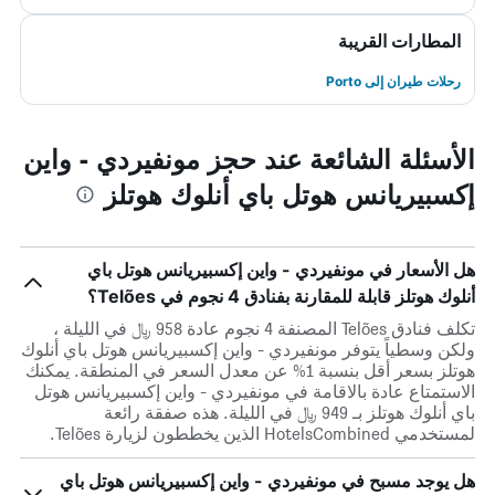
المطارات القريبة
رحلات طيران إلى Porto
الأسئلة الشائعة عند حجز مونفيردي - واين
إكسبيريانس هوتل باي أنلوك هوتلز
هل الأسعار في مونفيردي - واين إكسبيريانس هوتل باي
أنلوك هوتلز قابلة للمقارنة بفنادق 4 نجوم في Telões؟
تكلف فنادق Telões المصنفة 4 نجوم عادة 958 ﷼ في الليلة ،
ولكن وسطياً يتوفر مونفيردي - واين إكسبيريانس هوتل باي أنلوك
هوتلز بسعر أقل بنسبة 1% عن معدل السعر في المنطقة. يمكنك
الاستمتاع عادة بالاقامة في مونفيردي - واين إكسبيريانس هوتل
باي أنلوك هوتلز بـ 949 ﷼ في الليلة. هذه صفقة رائعة
لمستخدمي HotelsCombined الذين يخططون لزيارة Telões.
هل يوجد مسبح في مونفيردي - واين إكسبيريانس هوتل باي