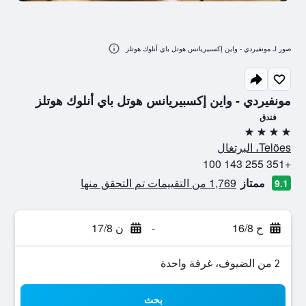
صور لـ مونفيردي - واين إكسبيريانس هوتل باي أنلوك هوتلز
مونفيردي - واين إكسبيريانس هوتل باي أنلوك هوتلز
فندق
4 نجوم
Telões، البرتغال
+351 255 143 100
ممتاز
1,769 من التقييمات تم التحقق منها
9.1
ح 16/8
-
ن 17/8
2 من الضيوف، غرفة واحدة
بحث