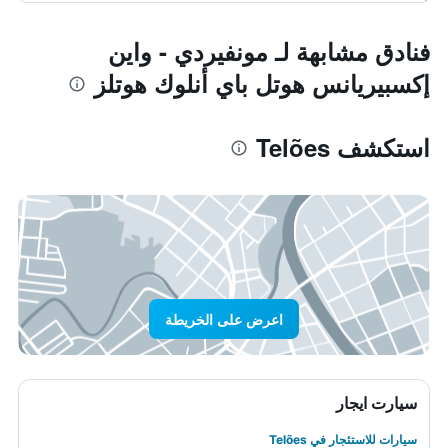
فنادق مشابهة لـ مونفيردي - واين
إكسبيريانس هوتل باي أنلوك هوتلز
استكشف Telões
اعرض على الخريطة
سيارت ايجار
سيارات للاستئجار في Telões