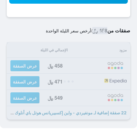
صفقات من
458 ﷼
/
أرخص سعر الليلة الواحدة
مزود
الإجمالي في الليلة
458 ﷼
عرض الصفقة
471 ﷼
عرض الصفقة
549 ﷼
عرض الصفقة
22 صفقة إضافية لـ مونفيردي - واين إكسبيريانس هوتل باي أنلوك هوتلز