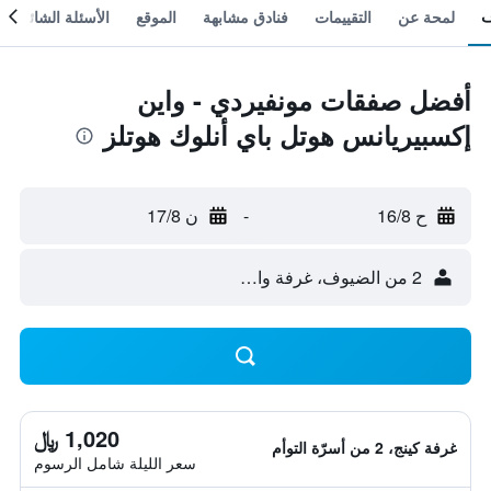
لمحة عن
التقييمات
فنادق مشابهة
الموقع
الأسئلة الشائعة
أفضل صفقات مونفيردي - واين
إكسبيريانس هوتل باي أنلوك هوتلز
ح 16/8
-
ن 17/8
2 من الضيوف، غرفة واحدة
1,020 ﷼
غرفة كينج، 2 من أسرّة التوأم
سعر الليلة شامل الرسوم