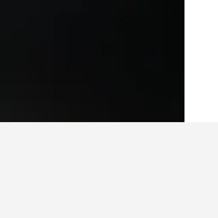
الصفحة الرئيسية
البرتغال
98,823
المنطقة 
أرخص الفنادق في Telões، البرتغال