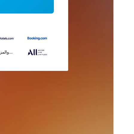
...والمز