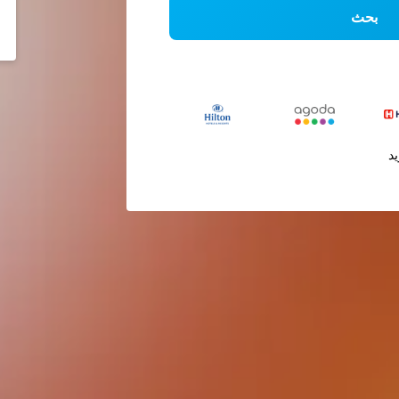
بحث
يد