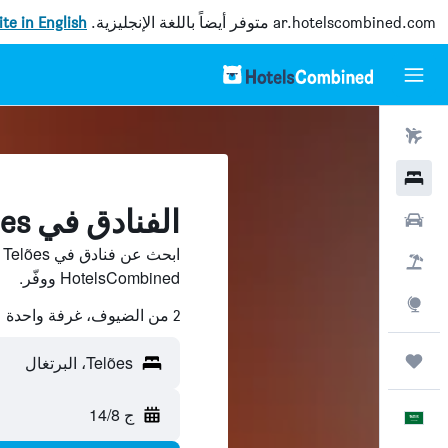
ar.hotelscombined.com
متوفر أيضاً باللغة الإنجليزية.
site in English
رحلات طيران
فنادق
الفنادق في Telões
سيارات
ا
حزم العروض
HotelsCombined ووفّر.
استكشاف
2 من الضيوف، غرفة واحدة
رحلات
Telões، البرتغال
ج 14/8
العَرَبِيَّة