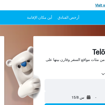
Visit 
أرخص الفنادق
أين مكان الإقامة
بحث عن فنادق في Telões من مئات مواقع السفر وقارن بينها على
-
س 15/8