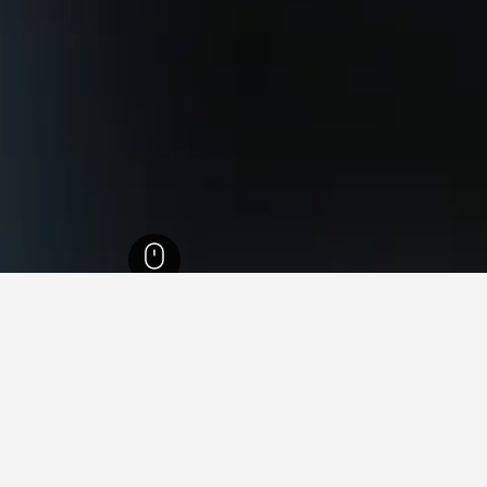
الشمالية
22,004
محافظة بورتو
11,689
Telões
1