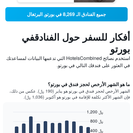
جميع الفنادق الـ 8,269 في بورتو, البرتغال
أفكار للسفر حول الفنادقفي
بورتو
استخدم نصائح HotelsCombined التي تدعمها البيانات لمساعدتك
في العثور على فندقك التالي في بورتو.
ما هو الشهر الأرخص لحجز فندق في بورتو؟
الشهر الأرخص لحجز فندق في بورتو هو يناير (190 ﷼). عكس من ذلك،
فإن الشهر الأكثر تكلفة للإقامة في بورتو هو أكتوبر (1,036 ﷼).
1,200 ﷼
Bar
Chart
800 ﷼
graphic.
chart
with
400 ﷼
12