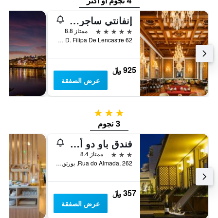
4 نجوم أو أكثر
إنفانتي ساجريس
5 نجوم
ممتاز 8.8
Praca D. Filipa De Lencastre 62, بورتو, محافظة بورتو, البرتغال
925 ﷼
عرض الصفقة
3 نجوم
3 نجوم
فندق باو دو أكوكار
3 نجوم
ممتاز 8.4
Rua do Almada, 262, بورتو, محافظة بورتو, البرتغال
357 ﷼
عرض الصفقة