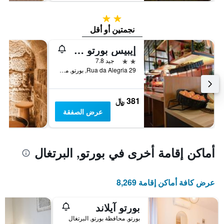
2 نجمتين
نجمتين أو أقل
إيبيس بورتو سينترو ساو بينتو
2 نجمتين
جيد 7.8
Rua da Alegria 29, بورتو, محافظة بورتو, البرتغال
381 ﷼
عرض الصفقة
أماكن إقامة أخرى في بورتو, البرتغال
عرض كافة أماكن إقامة 8,269
بورتو آيلاند
بورتو, محافظة بورتو, البرتغال