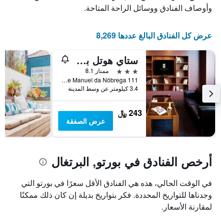
عدد
يعرض
وأوصاف الفنادق ووسائل الراحة المتاحة.
الأيام
متوسط
قبل
سعر
غرفة
الإقامة
عرض كل الفنادق البالغ عددها 8,269
في
يتضمن
عطلة
المخطط
ستاي هوتل بورتو سنترو أنتاس
نهاية
التالي
1
هذا
3 نجوم
ممتاز 8.1
محور
الأسبوع
Rua Padre Manuel da Nóbrega 111, بورتو, محافظة بورتو, البرتغال
Y
خلال
3.4 كيلومتر عن وسط المدينة
آخر
الذي
3
يعرض
243 ﷼
أيام
متوسط
عرض الصفقة
سعر
غرفة
أرخص الفنادق في بورتو, البرتغال
في الوقت الحالي، هذه هي الفنادق الأقل سعرًا في بورتو التي
وجدناها للتواريخ المحددة. فكر بتواريخ بديلة إن كان ذلك ممكنًا
لمقارنة الأسعار.