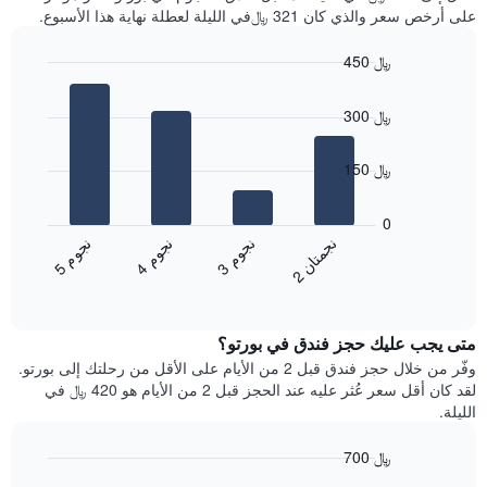
سعر
آخر
على أرخص سعر والذي كان 321 ﷼في الليلة لعطلة نهاية هذا الأسبوع.
غرفة
3
أيام
450 ﷼
مع
Bar
Chart
التصنيف
graphic.
chart
حسب
300 ﷼
with
النجوم
4
يتضمن
bars.
150 ﷼
المخطط
1
يعرض
محور
المخطط
0
X
التالي
ن
ن
ن
م
ن
م
ن
م
التي
متوسط
3
ج
و
4
ج
و
5
ج
و
2
ج
م
ت
ا
تعرض
End
سعر
of
فئات
الغرفة
interactive
الفنادق
خلال
chart
بالنجوم.
متى يجب عليك حجز فندق في بورتو؟
عطلة
يتضمن
نهاية
وفّر من خلال حجز فندق قبل 2 من الأيام على الأقل من رحلتك إلى بورتو.
المخطط
هذا
لقد كان أقل سعر عُثر عليه عند الحجز قبل 2 من الأيام هو 420 ﷼ في
1
الأسبوع
الليلة.
محور
الذي
Y
عُثر
700 ﷼
الذي
عليه
يعرض
Line
Chart