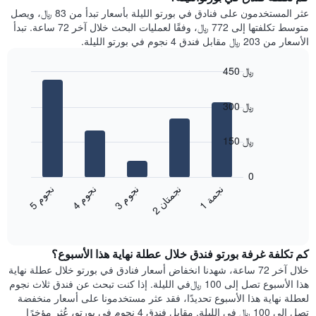
Y
غرفة
عثر المستخدمون على فنادق في بورتو الليلة بأسعار تبدأ من 83 ﷼، ويصل
الذي
كل
متوسط تكلفتها إلى 772 ﷼، وفقًا لعمليات البحث خلال آخر 72 ساعة. تبدأ
يعرض
يوم
الأسعار من 203 ﷼ مقابل فندق 4 نجوم في بورتو الليلة.
متوسط
في
سعر
الأسبوع
450 ﷼
غرفة
يتضمن
Bar
المخطط
Chart
graphic.
chart
1
300 ﷼
with
محور
5
X
bars.
150 ﷼
الذي
يعرض
يعرض
أيام
المخطط
0
الأسبوع.
التالي
ن
م
ن
م
ن
م
ن
ة
ن
ن
يتضمن
متوسط
3
ج
و
4
ج
و
5
ج
و
1
ج
م
2
ج
م
ت
ا
المخطط
End
سعر
of
التالي
الغرفة
interactive
1
هذه
chart
محور
كم تكلفة غرفة بورتو فندق خلال عطلة نهاية هذا الأسبوع؟
الليلة
Y
الذي
خلال آخر 72 ساعة، شهدنا انخفاض أسعار فنادق في بورتو خلال عطلة نهاية
الذي
عُثر
هذا الأسبوع تصل إلى 100 ﷼في الليلة. إذا كنت تبحث عن فندق ثلاث نجوم
يعرض
عليه
لعطلة نهاية هذا الأسبوع تحديدًا، فقد عثر مستخدمونا على أسعار منخفضة
متوسط
خلال
تصل إلى 100 ﷼ في الليلة. مقابل فندق 4 نجوم في بورتو، عُثر مؤخرًا