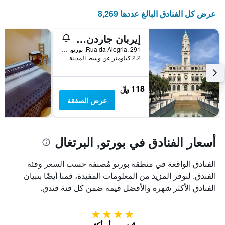
عرض كل الفنادق البالغ عددها 8,269
إيربان جاردن بورتو سنترال هوستل
Rua da Alegria, 291, بورتو, محافظة بورتو, البرتغال
2.2 كيلومتر عن وسط المدينة
118 ﷼
عرض الصفقة
أسعار الفنادق في بورتو, البرتغال
الفنادق الواقعة في منطقة بورتو مُصنفة حسب السعر وفئة
الفندق. لنوفر المزيد من المعلومات المفيدة، قمنا أيضًا بتبيان
الفنادق الأكثر شهرة والأفضل قيمة ضمن كل فئة فندق.
4 نجوم