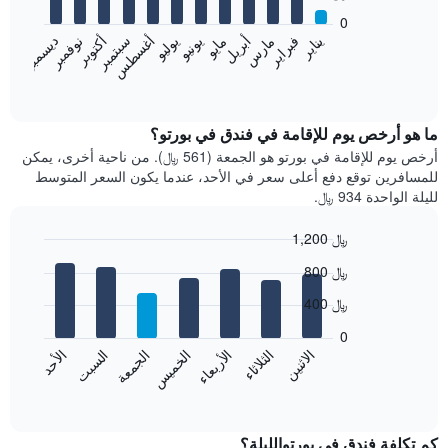
bars.
0
فبراير
مايو
أغسطس
نوفمبر
يناير
أبريل
يوليو
أكتوبر
مارس
يونيو
سبتمبر
ديسمبر
يعرض
المخطط
End
of
التالي
interactive
متوسط
chart
سعر
ما هو أرخص يوم للإقامة في فندق في بورتو؟
غرفة
أرخص يوم للإقامة في بورتو هو الجمعة (561 ﷼). من ناحية أخرى، يمكن
كل
للمسافرين توقع دفع أعلى سعر في الأحد، عندما يكون السعر المتوسط
شهر
لليلة الواحدة 934 ﷼.
يتضمن
المخطط
1,200 ﷼
1
Bar
محور
Chart
800 ﷼
graphic.
chart
X
with
الذي
400 ﷼
7
يعرض
bars.
0
الشهور.
الاثنين
الخميس
الأحد
الأربعاء
السبت
الثلاثاء
الجمعة
يتضمن
يعرض
المخطط
المخطط
End
التالي
of
التالي
interactive
1
متوسط
chart
محور
سعر
كم تكلفة فندق في بورتوالليلة؟