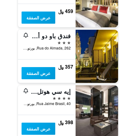
459 ﷼
عرض الصفقة
فندق باو دو أكوكار
3 نجوم
Rua do Almada, 262, بورتو, محافظة بورتو, البرتغال
357 ﷼
عرض الصفقة
إيه سي هوتل بورتو باي ماريوت
4 نجوم
Rua Jaime Brasil, 40, بورتو, محافظة بورتو, البرتغال
398 ﷼
عرض الصفقة