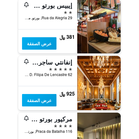
إيبيس بورتو سينترو ساو بينتو
2 نجمتين
Rua da Alegria 29, بورتو, محافظة بورتو, البرتغال
381 ﷼
عرض الصفقة
إنفانتي ساجريس
5 نجوم
Praca D. Filipa De Lencastre 62, بورتو, محافظة بورتو, البرتغال
925 ﷼
عرض الصفقة
مركيور بورتو سينترو سانتا كاتارينا
4 نجوم
Praca da Batalha 116, بورتو, محافظة بورتو, البرتغال