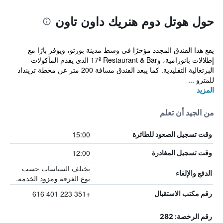
حول هوتل دوم هنريك داون تاون
يقع هذا الفندق المجدد مؤخرًا في وسط مدينة بورتو، ويوفر بارًا مع
إطلالات بانورامية، و17º Restaurant & Bar الذي يقدم المأكولات
البرتغالية التقليدية. كما يبعد الفندق مسافة 200 متر عن محطة ترينداد
للمترو ...
المزيد
من الجيد أن تعلم
15:00
وقت تسجيل الصعود للطائرة
12:00
وقت تسجيل المغادرة
تختلف السياسات حسب
الدفع والإلغاء
نوع الغرفة ومزود الخدمة.
+351 223 401 616
رقم مكتب الاستقبال
رقم الرخصة: 282