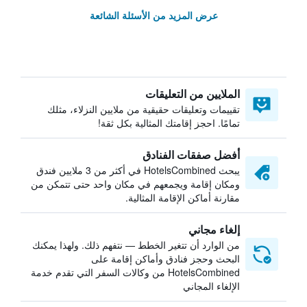
عرض المزيد من الأسئلة الشائعة
الملايين من التعليقات
تقييمات وتعليقات حقيقية من ملايين النزلاء، مثلك
تمامًا. احجز إقامتك المثالية بكل ثقة!
أفضل صفقات الفنادق
يبحث HotelsCombined في أكثر من 3 ملايين فندق
ومكان إقامة ويجمعهم في مكان واحد حتى تتمكن من
مقارنة أماكن الإقامة المثالية.
إلغاء مجاني
من الوارد أن تتغير الخطط — نتفهم ذلك. ولهذا يمكنك
البحث وحجز فنادق وأماكن إقامة على
HotelsCombined من وكالات السفر التي تقدم خدمة
الإلغاء المجاني