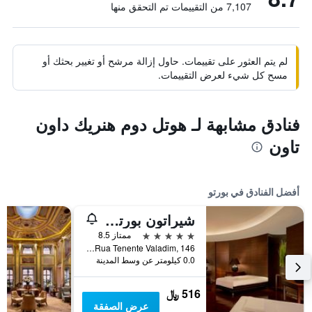
7,107 من التقييمات تم التحقق منها
لم يتم العثور على تقييمات. حاول إزالة مرشح أو تغيير بحثك أو
مسح كل شيء لعرض التقييمات.
فنادق مشابهة لـ هوتل دوم هنريك داون
تاون
أفضل الفنادق في بورتو
شيراتون بورتو هوتل آند سبا
5 نجوم
ممتاز 8.5
Rua Tenente Valadim, 146, بورتو, محافظة بورتو, البرتغال
0.0 كيلومتر عن وسط المدينة
516 ﷼
عرض الصفقة