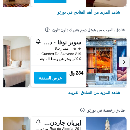
شاهد المزيد من أهم الفنادق في بورتو
فنادق بالقرب من هوتل دوم هنريك داون تاون
سوبر نوفا - دار ضيافة
2 نجمتين
ممتاز 8.5
Rua Guedes De Azevedo 219, بورتو, محافظة بورتو, البرتغال
0.0 كيلومتر عن وسط المدينة
284 ﷼
عرض الصفقة
شاهد المزيد من الفنادق القريبة
فنادق رخيصة في بورتو
إيربان جاردن بورتو سنترال هوستل
Rua da Alegria, 291, بورتو, محافظة بورتو, البرتغال