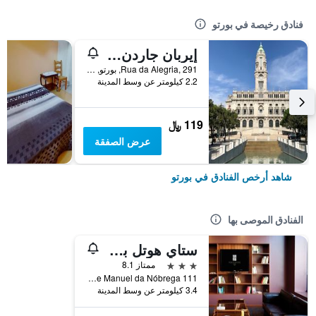
فنادق رخيصة في بورتو
إيربان جاردن بورتو سنترال هوستل
Rua da Alegria, 291, بورتو, محافظة بورتو, البرتغال
2.2 كيلومتر عن وسط المدينة
119 ﷼
عرض الصفقة
شاهد أرخص الفنادق في بورتو
الفنادق الموصى بها
ستاي هوتل بورتو سنترو أنتاس
3 نجوم
ممتاز 8.1
Rua Padre Manuel da Nóbrega 111, بورتو, محافظة بورتو, البرتغال
3.4 كيلومتر عن وسط المدينة