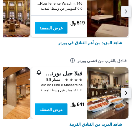
Rua Tenente Valadim, 146, بورتو, محافظة بورتو, البرتغال
0.0 كيلومتر عن وسط المدينة
519 ﷼
عرض الصفقة
شاهد المزيد من أهم الفنادق في بورتو
فنادق بالقرب من فنسي بورتو
فيلا جيل بورتو ريبيرا هوتل
4 نجوم
ممتاز 8.8
Cais das Pedras 17 a 22 - Lordelo do Ouro e Massarelos, بورتو, محافظة بورتو, البرتغال
0.3 كيلومتر عن وسط المدينة
641 ﷼
عرض الصفقة
شاهد المزيد من الفنادق القريبة