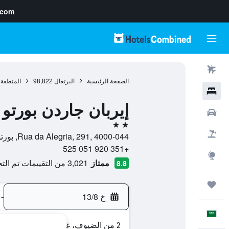
.com
رحلات طيران
الصفحة الرئيسية
البرتغال
98,822
المنطقة 
فنادق
إيربان جاردن بورتو
سيارات
2 نجمتين
حزم العروض
Rua da Alegria, 291, 4000-044, بورتو, محافظة بورتو, البرتغال
+351 920 051 525
استكشاف
ممتاز
3,021 من التقييمات تم التحقق منها
8.8
رحلات
خ 13/8
-
العَرَبِيَّة
2 من الضيوف، غرفة واحدة