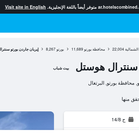
ar.hotelscombined
متوفر أيضاً باللغة الإنجليزية.
Visit site in English
الشمالية
22,004
محافظة بورتو
11,689
بورتو
8,267
إيربان جاردن بورتو سنتر
 سنترال هوستل
بيت شباب
ج 14/8