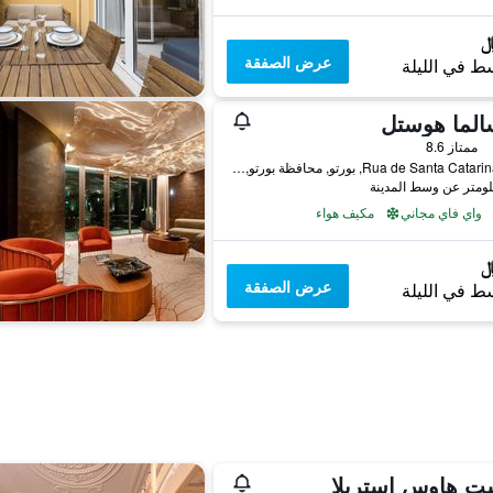
عرض الصفقة
ط في الليلة
الما هوستل
ممتاز 8.6
501 Rua de Santa Catarina, بورتو, محافظة بورتو, البرتغال
واي فاي مجاني
مكيف هواء
عرض الصفقة
ط في الليلة
ت هاوس إستريلا