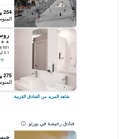
254 ﷼
المتوس
روس
2 نجمتين
0.1 كيلومتر عن وسط المدينة
275 ﷼
المتوس
شاهد المزيد من الفنادق القريبة
فنادق رخيصة في بورتو
جيس