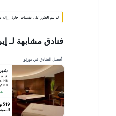
لم يتم العثور على تقييمات. حاول إزال
فنادق مشابهة لـ إ
أفضل الفنادق في بورتو
شيرا
5 نجوم
0.0 كيلومتر عن وسط المدينة
519 ﷼
المتوس