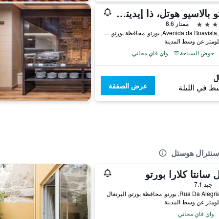
بورتو بالاسيو هوتل، ذا إيديتوري
ممتاز 8.6
Avenida da Boavista, 1269, بورتو, محافظة بورتو, البرتغال
حوض السباحة
واي فاي مجاني
عرض الصفقة
ط في الليلة
 سنترال هوستل
 سانتا كلارا بورتو
جيد 7.1
Rua D, بورتو, محافظة بورتو, البرتغال
واي فاي مجاني