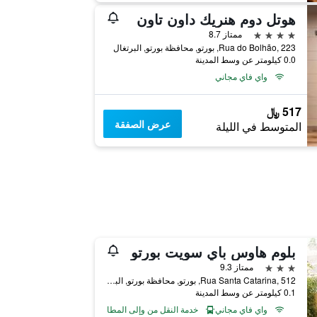
هوتل دوم هنريك داون تاون
4 نجوم
ممتاز 8.7
Rua do Bolhão, 223, بورتو, محافظة بورتو, البرتغال
0.0 كيلومتر عن وسط المدينة
واي فاي مجاني
517 ﷼
عرض الصفقة
المتوسط في الليلة
بلوم هاوس باي سويت بورتو
3 نجوم
ممتاز 9.3
Rua Santa Catarina, 512, بورتو, محافظة بورتو, البرتغال
0.1 كيلومتر عن وسط المدينة
واي فاي مجاني
خدمة النقل من وإلى المطار