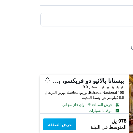
بيستانا بالاثيو دو فريكسو، بوسادا آند ناشونال مونومنت - ذا ليدينج هوتلز أوف ذا وورلد
5 نجوم
ممتاز 9.0
Estrada Nacional 108, بورتو, محافظة بورتو, البرتغال
0.0 كيلومتر عن وسط المدينة
حوض السباحة
واي فاي مجاني
موقف السيارات
978 ﷼
عرض الصفقة
المتوسط في الليلة