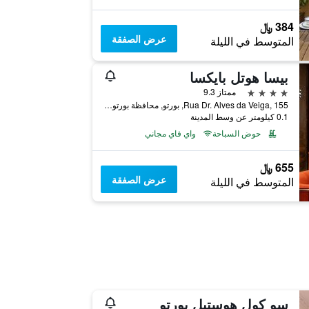
384 ﷼
عرض الصفقة
المتوسط في الليلة
بيسا هوتل بايكسا
4 نجوم
ممتاز 9.3
Rua Dr. Alves da Veiga, 155, بورتو, محافظة بورتو, البرتغال
0.1 كيلومتر عن وسط المدينة
حوض السباحة
واي فاي مجاني
655 ﷼
عرض الصفقة
المتوسط في الليلة
سو كول هوستيل بورتو