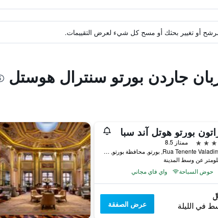
ة مرشح أو تغيير بحثك أو مسح كل شيء لعرض التقييمات.
يربان جاردن بورتو سنترال هوستل
تون بورتو هوتل آند سبا
ممتاز 8.5
Rua Tenente Valadim, 146, بورتو, محافظة بورتو, البرتغال
حوض السباحة
واي فاي مجاني
عرض الصفقة
ط في الليلة