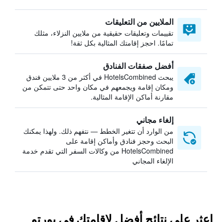
الملايين من التعليقات
تقييمات وتعليقات حقيقية من ملايين النزلاء، مثلك
تمامًا. احجز إقامتك المثالية بكل ثقة!
أفضل صفقات الفنادق
يبحث HotelsCombined في أكثر من 3 ملايين فندق
ومكان إقامة ويجمعهم في مكان واحد حتى تتمكن من
مقارنة أماكن الإقامة المثالية.
إلغاء مجاني
من الوارد أن تتغير الخطط — نتفهم ذلك. ولهذا يمكنك
البحث وحجز فنادق وأماكن إقامة على
HotelsCombined من وكالات السفر التي تقدم خدمة
الإلغاء المجاني
اعثر على نتائج أفضل لإقامتك في بورتو