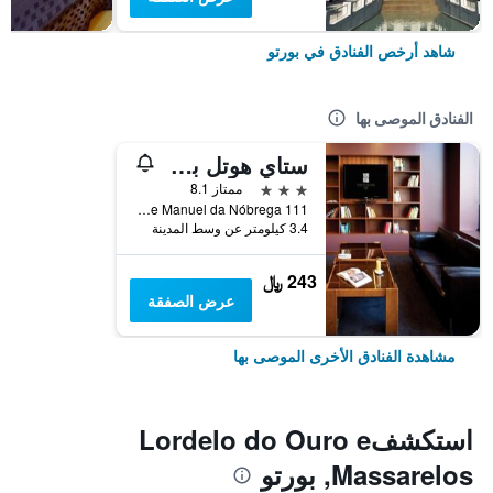
شاهد أرخص الفنادق في بورتو
الفنادق الموصى بها
ستاي هوتل بورتو سنترو أنتاس
3 نجوم
ممتاز 8.1
Rua Padre Manuel da Nóbrega 111, بورتو, محافظة بورتو, البرتغال
3.4 كيلومتر عن وسط المدينة
243 ﷼
عرض الصفقة
مشاهدة الفنادق الأخرى الموصى بها
استكشفLordelo do Ouro e
Massarelos, بورتو