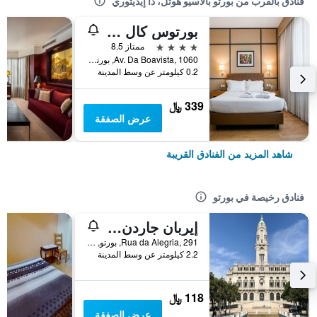
فنادق بالقرب من بورتو بالاسيو هوتل، ذا إيديتوري
بورتوس كال هوتل
4 نجوم
ممتاز 8.5
Av. Da Boavista, 1060, بورتو, محافظة بورتو, البرتغال
0.2 كيلومتر عن وسط المدينة
339 ﷼
عرض الصفقة
شاهد المزيد من الفنادق القريبة
فنادق رخيصة في بورتو
إيربان جاردن بورتو سنترال هوستل
Rua da Alegria, 291, بورتو, محافظة بورتو, البرتغال
2.2 كيلومتر عن وسط المدينة
118 ﷼
عرض الصفقة