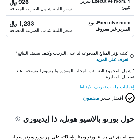
926 ﷼
Executive room، 1 سرير
كوين
سعر الليلة شامل الصريبة المضافة
1,233 ﷼
Executive room، نوع
السرير غير معروف
سعر الليلة شامل الصريبة المضافة
كيف تؤثر المبالغ المدفوعة لنا على الترتيب وكيف نصنف النتائج؟
تعرف على المزيد
*
يشمل المجموع الضرائب المحلية المقدرة والرسوم المستحقة عند
تسجيل المغادرة.
إعدادات ملفات تعريف الارتباط
أفضل سعر
مضمون
حول بورتو بالاسيو هوتل، ذا إيديتوري
يقع الفندق في مدينة بورتو ويمتاز بإطلالته على نهر دورو ويوفر سونا،