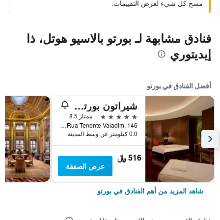
مسح كل شيء لعرض التقييمات.
فنادق مشابهة لـ بورتو بالاسيو هوتل، ذا
إيديتوري
أفضل الفنادق في بورتو
شيراتون بورتو هوتل آند سبا
5 نجوم
ممتاز 8.5
Rua Tenente Valadim, 146, بورتو, محافظة بورتو, البرتغال
0.0 كيلومتر عن وسط المدينة
516 ﷼
عرض الصفقة
شاهد المزيد من أهم الفنادق في بورتو