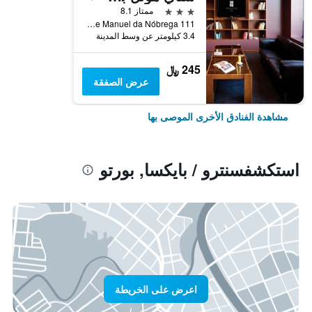
3 نجوم
ممتاز 8.1
Rua Padre Manuel da Nóbrega 111, بورتو, محافظة بورتو, البرتغال
3.4 كيلومتر عن وسط المدينة
245 ﷼
عرض الصفقة
مشاهدة الفنادق الأخرى الموصى بها
استكشفسنترو / بايكسا, بورتو
اعرض على الخريطة