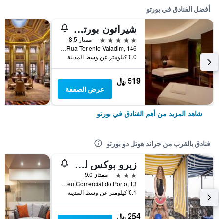
أفضل الفنادق في بورتو
شيراتون بورتو هوتل آند سبا
5 نجوم
ممتاز 8.5
Rua Tenente Valadim, 146, بورتو, محافظة بورتو, البرتغال
0.0 كيلومتر عن وسط المدينة
519 ﷼
عرض الصفقة
شاهد المزيد من أهم الفنادق في بورتو
فنادق بالقرب من جراند هوتل دو بورتو
زيرو بوكس لودج بورتو
3 نجوم
ممتاز 9.0
R. do Ateneu Comercial do Porto, 13, بورتو, محافظة بورتو, البرتغال
0.1 كيلومتر عن وسط المدينة
254 ﷼