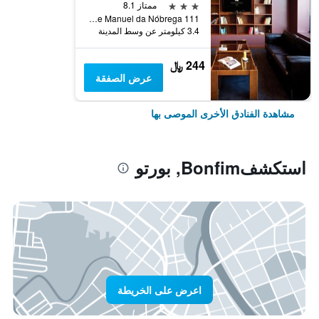
3 نجوم
ممتاز 8.1
Rua Padre Manuel da Nóbrega 111, بورتو, محافظة بورتو, البرتغال
3.4 كيلومتر عن وسط المدينة
244 ﷼
عرض الصفقة
مشاهدة الفنادق الأخرى الموصى بها
استكشفBonfim, بورتو
اعرض على الخريطة