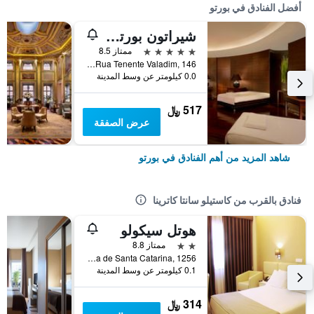
أفضل الفنادق في بورتو
شيراتون بورتو هوتل آند سبا
5 نجوم
ممتاز 8.5
Rua Tenente Valadim, 146, بورتو, محافظة بورتو, البرتغال
0.0 كيلومتر عن وسط المدينة
517 ﷼
عرض الصفقة
شاهد المزيد من أهم الفنادق في بورتو
فنادق بالقرب من كاستيلو سانتا كاترينا
هوتل سيكولو
2 نجمتين
ممتاز 8.8
Rua de Santa Catarina, 1256, بورتو, محافظة بورتو, البرتغال
0.1 كيلومتر عن وسط المدينة
314 ﷼