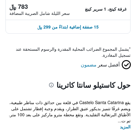
783 ﷼
غرفة كينج، 1 سرير كينغ
سعر الليلة شامل الصريبة المضافة
15 صفقة إضافية ابتداءً من 299 ﷼
*
يشمل المجموع الضرائب المحلية المقدرة والرسوم المستحقة عند
تسجيل المغادرة.
أفضل سعر
مضمون
حول كاستيلو سانتا كاترينا
يقع Castelo Santa Catarina في قلعة بين حدائق ذات مناظر طبيعية،
ويضم غرفًا تتميز بديكور عتيق الطراز، ويقدم وجبة إفطار تشتمل على
الأطباق البرتغالية التقليدية. وتقع محطة مترو ماركيز على بعد 100 متر.
تم ت...
المزيد