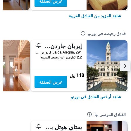
عرض الصفقة
شاهد المزيد من الفنادق القريبة
فنادق رخيصة في بورتو
إيربان جاردن بورتو سنترال هوستل
Rua da Alegria, 291, بورتو, محافظة بورتو, البرتغال
2.2 كيلومتر عن وسط المدينة
118 ﷼
عرض الصفقة
شاهد أرخص الفنادق في بورتو
الفنادق الموصى بها
ستاي هوتل بورتو سنترو أنتاس