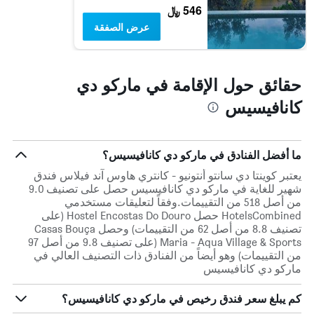
546 ﷼
عرض الصفقة
حقائق حول الإقامة في ماركو دي
كانافيسيس
ما أفضل الفنادق في ماركو دي كانافيسيس؟
يعتبر كوينتا دي سانتو أنتونيو - كانتري هاوس آند فيلاس فندق
شهير للغاية في ماركو دي كانافيسيس حصل على تصنيف 9.0
من أصل 518 من التقييمات.وفقاً لتعليقات مستخدمي
HotelsCombined حصل Hostel Encostas Do Douro (على
تصنيف 8.8 من أصل 62 من التقييمات) وحصل Casas Bouça
Maria - Aqua Village & Sports (على تصنيف 9.8 من أصل 97
من التقييمات) وهو أيضاً من الفنادق ذات التصنيف العالي في
ماركو دي كانافيسيس
كم يبلغ سعر فندق رخيص في ماركو دي كانافيسيس؟