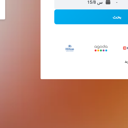
-
س 15/8
بحث
يد