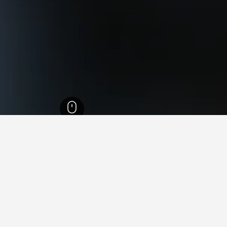
الشمالية
22,004
محافظة بورتو
11,689
ماركو دي كانافيسيس
108
ماركو دي 
في ماركو دي كانافيسيس