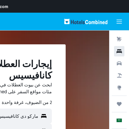
.com
رحلات طيران
فنادق
إيجارات العطل
سيارات
كانافيسيس
حزم العروض
ابحث عن بيوت العطلات في م
استكشاف
مئات مواقع السفر على HotelsCombined وقارن بينها ووفّر.
2 من الضيوف، غرفة واحدة
رحلات
العَرَبِيَّة