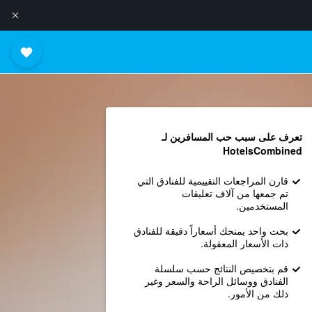
تعرف على سبب حب المسافرين لـ
HotelsCombined
قارن المراجعات التقييمية للفنادق التي
تم جمعها من آلاف تعليقات
المستخدمين.
بحث واحد يمنحك أسعاراً دقيقة للفنادق
ذات الأسعار المعقولة.
قم بتخصيص النتائج حسب سلسلة
الفنادق ووسائل الراحة والسعر وغير
ذلك من الأمور.