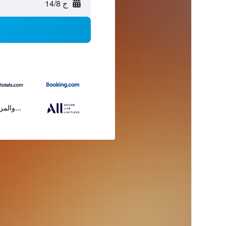
ج 14/8
...والمز