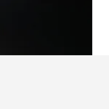
الصفحة الرئيسية
البرتغال
98,822
المنطقة 
أماكن إقامة أخرى 