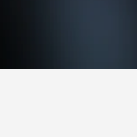
كانافيسيس
93