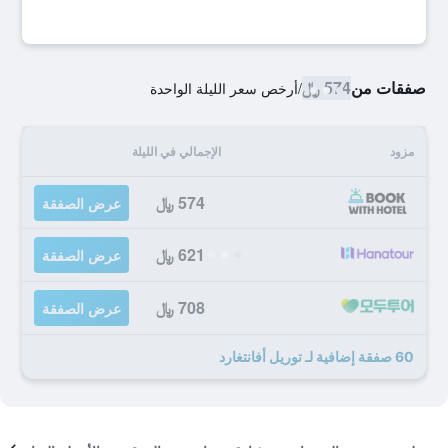
صفقات من
574 ﷼
/
أرخص سعر الليلة الواحدة
مزود
الإجمالي في الليلة
574 ﷼
عرض الصفقة
621 ﷼
عرض الصفقة
708 ﷼
عرض الصفقة
60 صفقة إضافية لـ توريل أفانتغارد