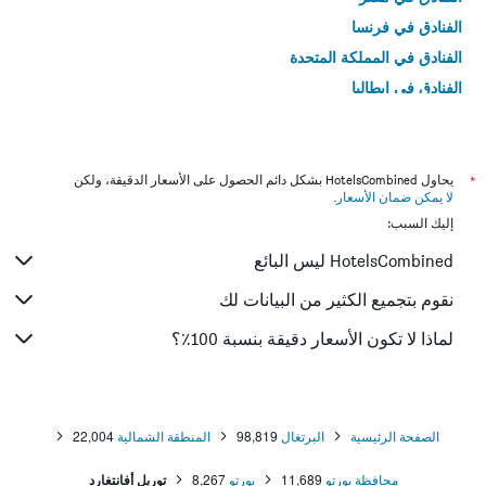
الفنادق في فرنسا
الفنادق في المملكة المتحدة
الفنادق في إيطاليا
الفنادق في تايلاند
*
يحاول HotelsCombined بشكل دائم الحصول على الأسعار الدقيقة، ولكن
لا يمكن ضمان الأسعار
.
إليك السبب:
HotelsCombined ليس البائع
نقوم بتجميع الكثير من البيانات لك
لماذا لا تكون الأسعار دقيقة بنسبة 100٪؟
الصفحة الرئيسية
البرتغال
98,819
المنطقة الشمالية
22,004
محافظة بورتو
11,689
بورتو
8,267
توريل أفانتغارد