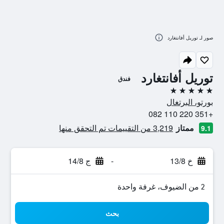
صور لـ توريل أفانتغارد
توريل أفانتغارد
فندق
5 نجوم
بورتو، البرتغال
+351 220 110 082
ممتاز
3,219 من التقييمات تم التحقق منها
9.1
خ 13/8
-
ج 14/8
2 من الضيوف، غرفة واحدة
بحث