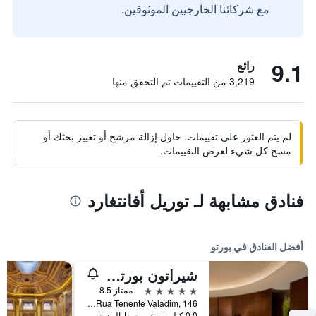
مع شركائنا الخارجيين الموثوقين.
9.1
رائع
3,219 من التقييمات تم التحقق منها
لم يتم العثور على تقييمات. حاول إزالة مرشح أو تغيير بحثك أو
مسح كل شيء لعرض التقييمات.
فنادق مشابهة لـ توريل أفانتغارد
أفضل الفنادق في بورتو
شيراتون بورتو هوتل آند سبا
5 نجوم
ممتاز 8.5
Rua Tenente Valadim, 146, بورتو, محافظة بورتو, البرتغال
0.0 كيلومتر عن وسط المدينة