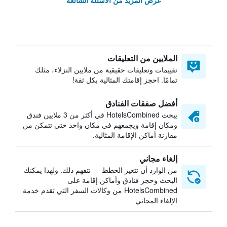
عرض المزيد من الأسئلة الشائعة
الملايين من التعليقات
تقييمات وتعليقات حقيقية من ملايين النزلاء، مثلك
تمامًا. احجز إقامتك المثالية بكل ثقة!
أفضل صفقات الفنادق
يبحث HotelsCombined في أكثر من 3 ملايين فندق
ومكان إقامة ويجمعهم في مكان واحد حتى تتمكن من
مقارنة أماكن الإقامة المثالية.
إلغاء مجاني
من الوارد أن تتغير الخطط — نتفهم ذلك. ولهذا يمكنك
البحث وحجز فنادق وأماكن إقامة على
HotelsCombined من وكالات السفر التي تقدم خدمة
الإلغاء المجاني