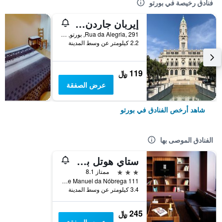
فنادق رخيصة في بورتو
إيربان جاردن بورتو سنترال هوستل
Rua da Alegria, 291, بورتو, محافظة بورتو, البرتغال
2.2 كيلومتر عن وسط المدينة
119 ﷼
عرض الصفقة
شاهد أرخص الفنادق في بورتو
الفنادق الموصى بها
ستاي هوتل بورتو سنترو أنتاس
3 نجوم
ممتاز 8.1
Rua Padre Manuel da Nóbrega 111, بورتو, محافظة بورتو, البرتغال
3.4 كيلومتر عن وسط المدينة
245 ﷼